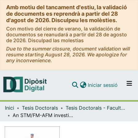
Amb motiu del tancament d'estiu, la validació
de documents es reprendrà a partir del 28
d'agost de 2026. Disculpeu les molèsties.
Con motivo del cierre de verano, la validación de
documentos se reanudará a partir del 28 de agosto
de 2026. Disculpad las molestias
Due to the summer closure, document validation will
resume starting August 28, 2026. We apologize for
any inconvenience.
(current)
Iniciar sessió
Comunitats i col·leccions
Inici
Tesis Doctorals
Tesis Doctorals - Facultat - Química
Navega per tot el DD
An STM/FM-AFM investigation of selected organic and inorganic 2D systems on metallic surfaces
Com publicar
Contacte