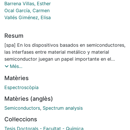
Barrena Villas, Esther
Ocal García, Carmen
Vallés Giménez, Elisa
Resum
[spa] En los dispositivos basados en semiconductores,
las interfases entre material metálico y material
semiconductor juegan un papel importante en el
funcionamiento final de dichos dispositivos. Algunos
Més...
ejemplos de dispositivos son las celdas solares, los
Matèries
diodos emisores de luz y los transistores de efecto
campo. En las interfases metal/semiconductor se
Espectroscòpia
producen muchos de los procesos fundamentales para
Matèries (anglès)
el correcto funcionamiento de éstos, como la
inyección de carga o la separación de excitones. La
Semiconductors
,
Spectrum analysis
optimización de dichos procesos requiere un sólido
Col·leccions
conocimiento a nivel atómico de las interfases desde
un punto de vista estructural y electrónico. Por
Tesis Doctorals - Facultat - Química