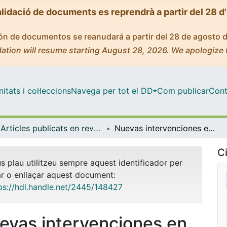
alidació de documents es reprendrà a partir del 28 d
ción de documentos se reanudará a partir del 28 de agosto 
ation will resume starting August 28, 2026. We apologize 
tats i col·leccions
Navega per tot el DD
Com publicar
Cont
Articles publicats en revistes (Història i Arqueologia)
Nuevas intervenciones en la Cova Gran y la Cova Freda de Montserrat (Collbató, Barcelona) casi 100 años después
Ci
us plau utilitzeu sempre aquest identificador per
ar o enllaçar aquest document:
ps://hdl.handle.net/2445/148427
evas intervenciones en