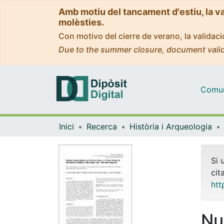
Amb motiu del tancament d'estiu, la v
molèsties.
Con motivo del cierre de verano, la valida
Due to the summer closure, document valid
Comuni
Inici
Recerca
Història i Arqueologia
Si 
cit
htt
Nu