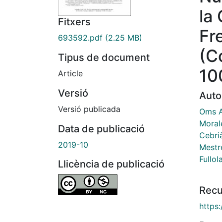
la
Fitxers
Fr
693592.pdf
(2.25 MB)
(C
Tipus de document
10
Article
Versió
Auto
Versió publicada
Oms Ar
Moral
Data de publicació
Cebrià
2019-10
Mestr
Fullol
Llicència de publicació
Recu
https