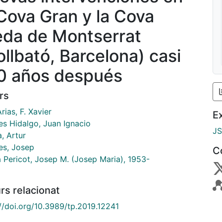
 Cova Gran y la Cova
eda de Montserrat
ollbató, Barcelona) casi
0 años después
rs
ias, F. Xavier
E
es Hidalgo, Juan Ignacio
J
, Artur
es, Josep
C
a Pericot, Josep M. (Josep Maria), 1953-
rs relacionat
://doi.org/10.3989/tp.2019.12241