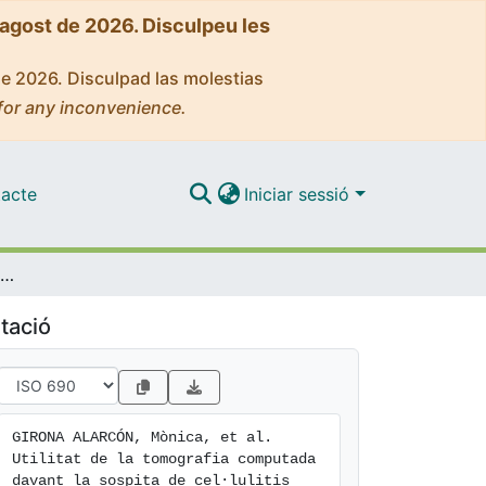
'agost de 2026. Disculpeu les
de 2026. Disculpad las molestias
for any inconvenience.
acte
Iniciar sessió
Utilitat de la tomografia computada davant la sospita de cel·lulitis orbitària a urgències
tació
GIRONA ALARCÓN, Mònica, et al. 
Utilitat de la tomografia computada 
davant la sospita de cel·lulitis 