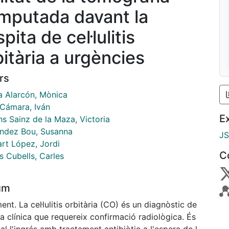
mputada davant la
pita de cel·lulitis
bitària a urgències
rs
a Alarcón, Mònica
Cámara, Iván
E
hs Sainz de la Maza, Victoria
ndez Bou, Susanna
J
rt López, Jordi
C
s Cubells, Carles
um
nt. La cel·lulitis orbitària (CO) és un diagnòstic de
a clínica que requereix confirmació radiològica. És
al l'ingrés amb tractament antibiòtic a l'espera de la