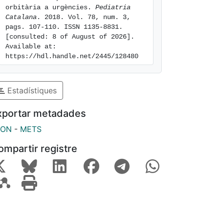
orbitària a urgències. 
Pediatria 
Catalana
. 2018. Vol. 78, num. 3, 
pags. 107-110. ISSN 1135-8831. 
[consulted: 8 of August of 2026]. 
Available at: 
https://hdl.handle.net/2445/128480
Estadístiques
xportar metadades
SON
-
METS
ompartir registre