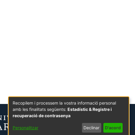
Recopilem i processem la vostra informació personal
amb les finalitats següents:
Estadístic & Registre i
recuperació de contrasenya
Personalitzar
Declinar
D'acord