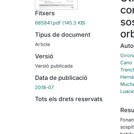
co
Fitxers
sos
685841.pdf
(145.3 KB)
or
Tipus de document
Article
Auto
Giron
Versió
Cano 
Versió publicada
Trenc
Herná
Data de publicació
Mucha
2018-07
Luace
Tots els drets reservats
Res
Foname
sospit
habitu