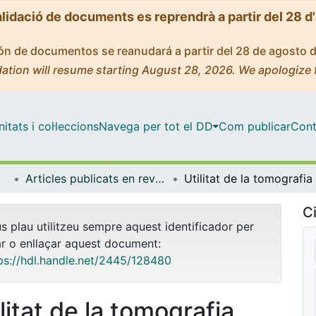
alidació de documents es reprendrà a partir del 28 d
ción de documentos se reanudará a partir del 28 de agosto 
ation will resume starting August 28, 2026. We apologize 
tats i col·leccions
Navega per tot el DD
Com publicar
Cont
Articles publicats en revistes (Cirurgia i Especialitats Medicoquirúrgiques)
Ci
us plau utilitzeu sempre aquest identificador per
ar o enllaçar aquest document:
ps://hdl.handle.net/2445/128480
litat de la tomografia