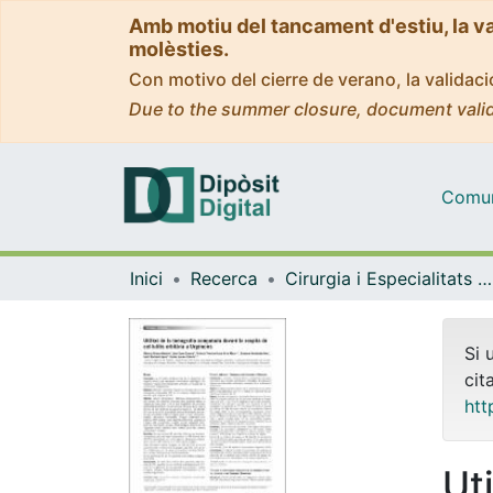
Amb motiu del tancament d'estiu, la v
molèsties.
Con motivo del cierre de verano, la valida
Due to the summer closure, document valid
Comuni
Inici
Recerca
Cirurgia i Especialitats Medicoquirúrgiques
Si 
cit
htt
Uti