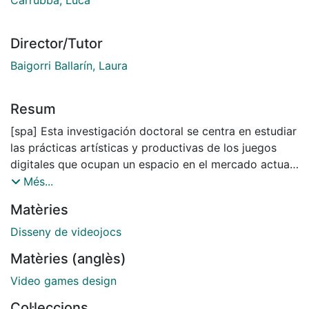
Director/Tutor
Baigorri Ballarín, Laura
Resum
[spa] Esta investigación doctoral se centra en estudiar
las prácticas artísticas y productivas de los juegos
digitales que ocupan un espacio en el mercado actual
de los videojuegos bajo el nombre de #altgames. El
Més...
objetivo es sistematizar las características de este
Matèries
movimiento de creadores, contextualizando la
transformación del lenguaje de los videojuegos. A
Disseny de videojocs
partir de los estudios culturales y de la tradición de
Matèries (anglès)
estudios posmarxistas, abordamos la cultura del
videojuego poniéndola en el centro de un entramado
Video games design
socio-técnico que está en diálogo con los regímenes
Col·leccions