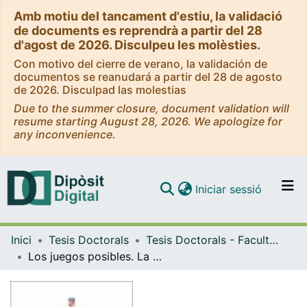
Amb motiu del tancament d'estiu, la validació
de documents es reprendrà a partir del 28
d'agost de 2026. Disculpeu les molèsties.
Con motivo del cierre de verano, la validación de
documentos se reanudará a partir del 28 de agosto
de 2026. Disculpad las molestias
Due to the summer closure, document validation will
resume starting August 28, 2026. We apologize for
any inconvenience.
(current)
Iniciar sessió
Comunitats i col·leccions
Inici
Tesis Doctorals
Tesis Doctorals - Facultat - Belles Arts
Navega per tot el DD
Los juegos posibles. La creación de videojuegos alternativos entre arte, mercado y cultura de masas
Com publicar
Contacte