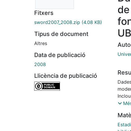
de
Fitxers
fo
sword2007_2008.zip
(4.08 KB)
UB
Tipus de document
Altres
Auto
Unive
Data de publicació
2008
Res
Llicència de publicació
Dades
moder
Inclo
tipus 
Més
consu
Matè
juliol 
Estad