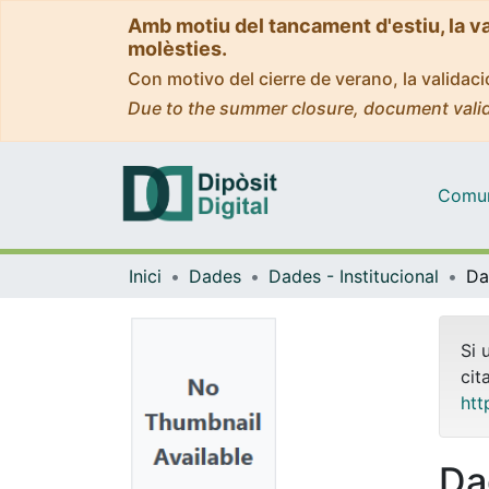
Amb motiu del tancament d'estiu, la v
molèsties.
Con motivo del cierre de verano, la valida
Due to the summer closure, document valid
Comuni
Inici
Dades
Dades - Institucional
Si 
cit
htt
Da