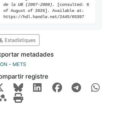
de la UB (2007-2008).
 [consulted: 6 
of August of 2026]. Available at: 
https://hdl.handle.net/2445/65397
Estadístiques
xportar metadades
SON
-
METS
ompartir registre