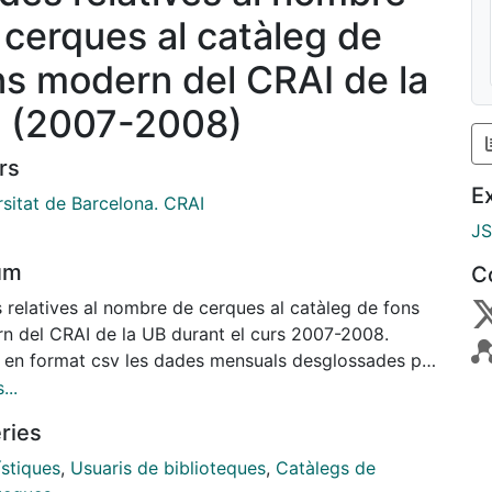
 cerques al catàleg de
ns modern del CRAI de la
 (2007-2008)
rs
E
rsitat de Barcelona. CRAI
J
um
C
 relatives al nombre de cerques al catàleg de fons
n del CRAI de la UB durant el curs 2007-2008.
u en format csv les dades mensuals desglossades per
de cerca i per la ubicació des d'on s'ha fet la
...
lta. No inclou les dades corresponents als mesos de
ries
i agost
ístiques
,
Usuaris de biblioteques
,
Catàlegs de