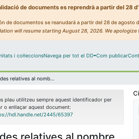
alidació de documents es reprendrà a partir del 28 d
ción de documentos se reanudará a partir del 28 de agosto 
ation will resume starting August 28, 2026. We apologize 
tats i col·leccions
Navega per tot el DD
Com publicar
Cont
Dades relatives al nombre de cerques al catàleg de fons modern del CRAI de la UB (2007-2008)
Ci
us plau utilitzeu sempre aquest identificador per
ar o enllaçar aquest document:
ps://hdl.handle.net/2445/65397
des relatives al nombre