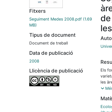
àr
Fitxers
de
Seguiment Medes 2008.pdf
(1.69
MB)
le
Tipus de document
Auto
Document de treball
Unive
Data de publicació
2008
Res
Els fo
Llicència de publicació
varie
les àr
morfo
Més
sedim
Matè
d'hàbi
L'expl
Ecolo
pesqu