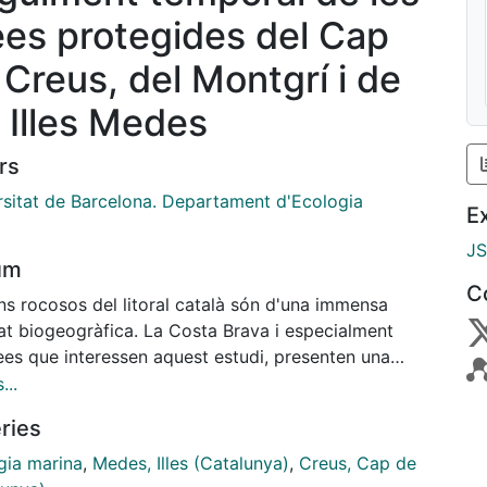
ees protegides del Cap
 Creus, del Montgrí i de
s Illes Medes
rs
rsitat de Barcelona. Departament d'Ecologia
E
J
um
C
ns rocosos del litoral català són d'una immensa
tat biogeogràfica. La Costa Brava i especialment
ees que interessen aquest estudi, presenten una
logia molt variada amb fons de roca i de
...
ents que ofereixen una amplíssima riquesa
ries
tats i de comunitats d'animals i vegetals submarins.
otació continuada d'aquests indrets tant a nivell
gia marina
,
Medes, Illes (Catalunya)
,
Creus, Cap de
er com turístic, ha deixat la seva empremta,