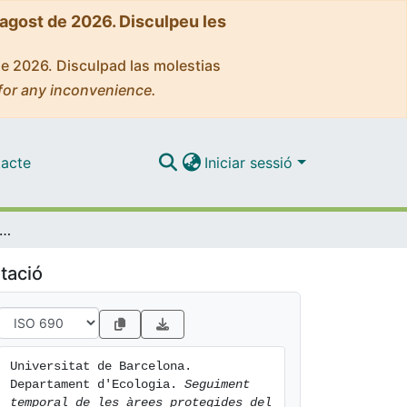
'agost de 2026. Disculpeu les
de 2026. Disculpad las molestias
for any inconvenience.
acte
Iniciar sessió
nt temporal de les àrees protegides del Cap de Creus, del Montgrí i de les Illes Medes
tació
Universitat de Barcelona. 
Departament d'Ecologia. 
Seguiment 
temporal de les àrees protegides del 