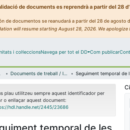
alidació de documents es reprendrà a partir del 28 d
ción de documentos se reanudará a partir del 28 de agosto 
ation will resume starting August 28, 2026. We apologize 
tats i col·leccions
Navega per tot el DD
Com publicar
Cont
bientals
Documents de treball / Informes (Biologia Evolutiva, Ecologia i Ciències Ambientals)
Seguime
Ci
us plau utilitzeu sempre aquest identificador per
ar o enllaçar aquest document:
ps://hdl.handle.net/2445/23686
guiment temporal de les