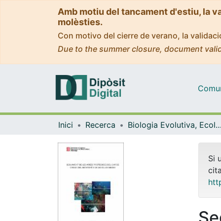
Amb motiu del tancament d'estiu, la v
molèsties.
Con motivo del cierre de verano, la valida
Due to the summer closure, document valid
Comuni
Inici
Recerca
Biologia Evolutiva, Ecologia i Ciències Am
Si 
cit
htt
Se