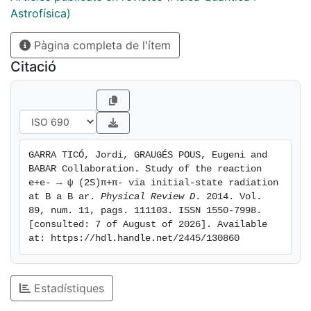
) → J / ψ π + π − yields a mass value of 4340 ± 16 (
Astrofísica)
stat ) ± 9 ( syst ) MeV / c 2 and a width of 94 ±
Pàgina completa de l'ítem
32 ( stat ) ± 13 ( syst ) MeV for the first
resonance, and for the second a mass value of 4669 ±
Citació
21 ( stat ) ± 3 ( syst ) MeV / c 2 and a width of
104 ± 48 ( stat ) ± 10 ( syst ) MeV . In addition,
we show the π + π − mass distributions for these
resonant regions.
GARRA TICÓ, Jordi, GRAUGÉS POUS, Eugeni and 
BABAR Collaboration. Study of the reaction 
e+e- → ψ (2S)π+π- via initial-state radiation 
at B a B ar. 
Physical Review D
. 2014. Vol. 
89, num. 11, pags. 111103. ISSN 1550-7998. 
[consulted: 7 of August of 2026]. Available 
at: https://hdl.handle.net/2445/130860
Estadístiques