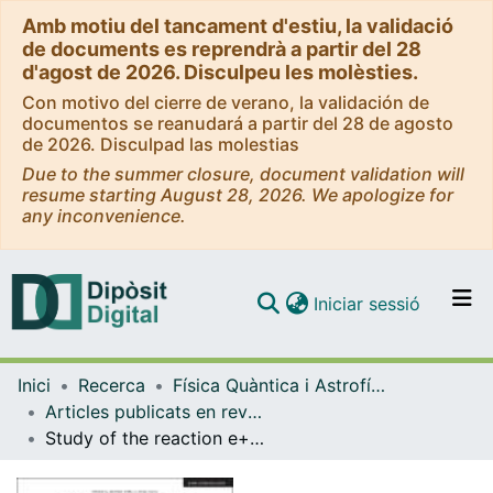
Amb motiu del tancament d'estiu, la validació
de documents es reprendrà a partir del 28
d'agost de 2026. Disculpeu les molèsties.
Con motivo del cierre de verano, la validación de
documentos se reanudará a partir del 28 de agosto
de 2026. Disculpad las molestias
Due to the summer closure, document validation will
resume starting August 28, 2026. We apologize for
any inconvenience.
(current)
Iniciar sessió
Comunitats i col·leccions
Inici
Recerca
Física Quàntica i Astrofísica
Navega per tot el DD
Articles publicats en revistes (Física Quàntica i Astrofísica)
Com publicar
Study of the reaction e+e- → ψ (2S)π+π- via initial-state radiation at B a B ar
Contacte