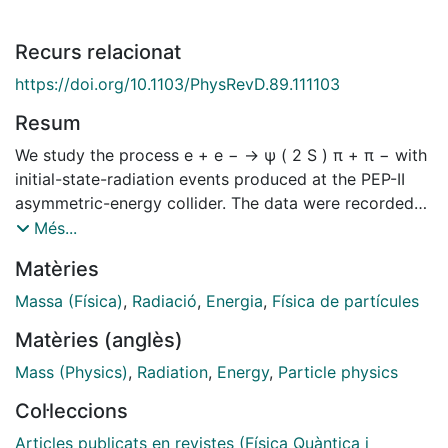
Recurs relacionat
https://doi.org/10.1103/PhysRevD.89.111103
Resum
We study the process e + e − → ψ ( 2 S ) π + π − with
initial-state-radiation events produced at the PEP-II
asymmetric-energy collider. The data were recorded
with the BABAR detector at center-of-mass energies at
Més...
and near the Υ ( nS ) ( n = 2 , 3 , 4 ) resonances and
Matèries
correspond to an integrated luminosity of 520 fb − 1
. We investigate the ψ ( 2 S ) π + π − mass distribution
Massa (Física)
,
Radiació
,
Energia
,
Física de partícules
from 3.95 to 5.95 GeV / c 2 , and measure the
Matèries (anglès)
center-of-mass energy dependence of the associated
e + e − → ψ ( 2 S ) π + π − cross section. The mass
Mass (Physics)
,
Radiation
,
Energy
,
Particle physics
distribution exhibits evidence of two resonant
Col·leccions
structures. A fit to the ψ ( 2 S ) π + π − mass
distribution corresponding to the decay mode ψ ( 2 S
Articles publicats en revistes (Física Quàntica i