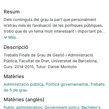
Resum
Dels continguts del grau la part que personalment
m’atrau més és l’avaluació de les polítiques públiques,
trobo que és un tema molt interessant i important per
poder fer una millor gestió dels programes i polítiques
Més...
dins de l’Administració.
Descripció
Hi ha molta bibliografia i diferents opinions sobre com
i què avaluar d’una política pública, des de la forma
Treballs Finals de Grau de Gestió i Administració
més objectiva i quantitativa fins la més subjectiva i
Pública, Facultat de Dret, Universitat de Barcelona,
qualitativa. Són formes molt diferents a partir de les
Curs: 2014-2015, Tutor: Daniel Montolio
que es pot avaluar una mateixa política, i tot i que no
Matèries
es pot afirmar quina és la millor, en aquest treball
s’intentarà aplicar una avaluació qualitativa que tot i
Administració pública
,
Política governamental
,
Treballs
utilitzar certes dades quantitatives.
de fi de grau
Els resultats d’una política dedicada a un sector de la
Matèries (anglès)
població, a la població objectiu, han d’estar fiscalitzats
per aquests mateixos i no només pels que l’han
Public administration
,
Government policy
,
Bachelor's