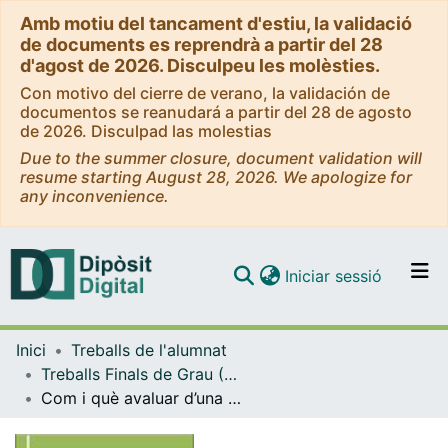
Amb motiu del tancament d'estiu, la validació
de documents es reprendrà a partir del 28
d'agost de 2026. Disculpeu les molèsties.
Con motivo del cierre de verano, la validación de
documentos se reanudará a partir del 28 de agosto
de 2026. Disculpad las molestias
Due to the summer closure, document validation will
resume starting August 28, 2026. We apologize for
any inconvenience.
(current)
Iniciar sessió
Comunitats i col·leccions
Inici
Treballs de l'alumnat
Navega per tot el DD
Treballs Finals de Grau (TFG) - Gestió i Administració Pública
Com publicar
Com i què avaluar d’una política pública?
Contacte