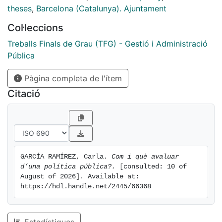
gestionat. Permetent un control ciutadà es beneficia la
theses
,
Barcelona (Catalunya). Ajuntament
relació entre Administració - ciutadania, alhora que es
Col·leccions
millora la gestió dins l’Administració.
La idea d’aquest treball és estudiar la forma d’avaluar
Treballs Finals de Grau (TFG) - Gestió i Administració
el disseny i els resultats d’una política en concret
Pública
gestionada per l’Ajuntament de Barcelona i veure les
Pàgina completa de l'ítem
dificultats que presenta avaluació el disseny i elaborar
el marc teòric de l’avaluació de resultats.
Citació
GARCÍA RAMÍREZ, Carla. 
Com i què avaluar 
d’una política pública?.
 [consulted: 10 of 
August of 2026]. Available at: 
https://hdl.handle.net/2445/66368