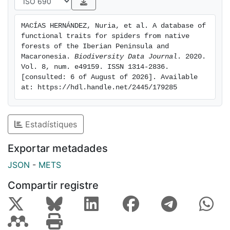
traits as in the previous section plus dispersal ability,
vertical stratification, circadian activity, foraging
MACÍAS HERNÁNDEZ, Nuria, et al. A database of 
strategy, trophic specialization and colonization
functional traits for spiders from native 
status), based on either the average of the direct
forests of the Iberian Peninsula and 
measurements or bibliographic searches. This
Macaronesia. 
Biodiversity Data Journal
. 2020. 
Vol. 8, num. e49159. ISSN 1314-2836. 
functional trait database will serve as a data standard
[consulted: 6 of August of 2026]. Available 
for currently ongoing analyses that require trait and
at: https://hdl.handle.net/2445/179285
functional diversity statistics.
Estadístiques
Exportar metadades
JSON
-
METS
Compartir registre