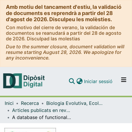
Amb motiu del tancament d'estiu, la validació
de documents es reprendrà a partir del 28
d'agost de 2026. Disculpeu les molèsties.
Con motivo del cierre de verano, la validación de
documentos se reanudará a partir del 28 de agosto
de 2026. Disculpad las molestias
Due to the summer closure, document validation will
resume starting August 28, 2026. We apologize for
any inconvenience.
(current)
Iniciar sessió
Comunitats i col·leccions
Inici
Recerca
Biologia Evolutiva, Ecologia i Ciències Ambientals
Navega per tot el DD
Articles publicats en revistes (Biologia Evolutiva, Ecologia i Ciències Ambientals)
Com publicar
A database of functional traits for spiders from native forests of the Iberian Peninsula and Macaronesia
Contacte