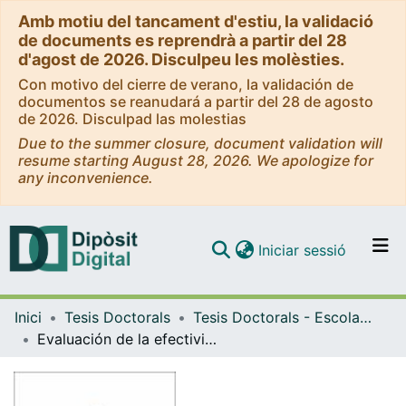
Amb motiu del tancament d'estiu, la validació
de documents es reprendrà a partir del 28
d'agost de 2026. Disculpeu les molèsties.
Con motivo del cierre de verano, la validación de
documentos se reanudará a partir del 28 de agosto
de 2026. Disculpad las molestias
Due to the summer closure, document validation will
resume starting August 28, 2026. We apologize for
any inconvenience.
(current)
Iniciar sessió
Comunitats i col·leccions
Inici
Tesis Doctorals
Tesis Doctorals - Escola Universitària d'Infermeria
Navega per tot el DD
Evaluación de la efectividad del calor seco en las extravasaciones del contraste yodado
Com publicar
Contacte