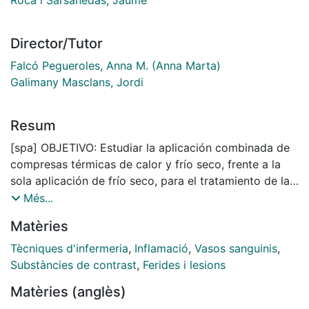
Director/Tutor
Falcó Pegueroles, Anna M. (Anna Marta)
Galimany Masclans, Jordi
Resum
[spa] OBJETIVO: Estudiar la aplicación combinada de
compresas térmicas de calor y frío seco, frente a la
sola aplicación de frío seco, para el tratamiento de las
lesiones por extravasación de contraste yodado no
Més...
iónico.
Matèries
MÉTODO: Ensayo clínico experimental no
Tècniques d'infermeria
,
Inflamació
,
Vasos sanguinis
,
probabilístico de tipo consecutivo y multicéntrico.
Substàncies de contrast
,
Ferides i lesions
Estudio realizado desde junio de 2017 hasta
Matèries (anglès)
septiembre de 2020. Se incluyeron pacientes que