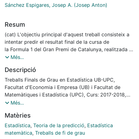
Sánchez Espigares, Josep A. (Josep Anton)
Resum
(cat) L'objectiu principal d'aquest treball consisteix a
intentar predir el resultat final de la cursa de
la Formula 1 del Gran Premi de Catalunya, realitzada al
circuit de Montmeló a l'any 2017. Per
Més...
tal de poder complir aquest objectiu, s'ha fet un anàlisi
Descripció
de les sessions de pràctiques prèvies
a la cursa. La base de dades utilitzada s'ha construït a
Treballs Finals de Grau en Estadística UB-UPC,
partir de dos documents diferents: un
Facultat d'Economia i Empresa (UB) i Facultat de
document que mostra els temps de les voltes
Matemàtiques i Estadística (UPC), Curs: 2017-2018,
realitzades i un altre que indica els tipus de
Tutor: Josep Anton Sánchez Espigares
Més...
pneumàtics emprats a cada sessió de pràctiques.
Matèries
La part més important d'aquest l'estudi recau sobre
una exhaustiva depuració de les dades
Estadística
,
Teoria de la predicció
,
Estadística
per tal de poder detectar les simulacions de
matemàtica
,
Treballs de fi de grau
classificació i de cursa, amb la posterior