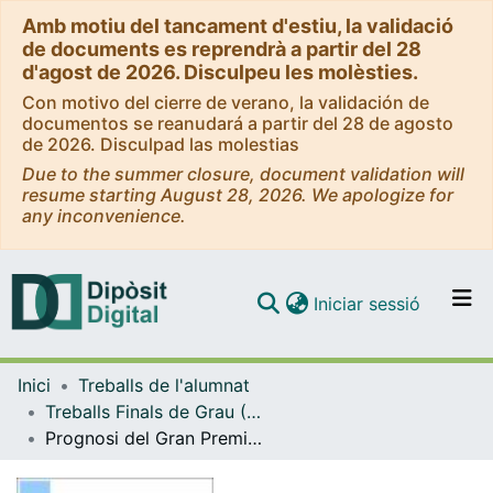
Amb motiu del tancament d'estiu, la validació
de documents es reprendrà a partir del 28
d'agost de 2026. Disculpeu les molèsties.
Con motivo del cierre de verano, la validación de
documentos se reanudará a partir del 28 de agosto
de 2026. Disculpad las molestias
Due to the summer closure, document validation will
resume starting August 28, 2026. We apologize for
any inconvenience.
(current)
Iniciar sessió
Comunitats i col·leccions
Inici
Treballs de l'alumnat
Navega per tot el DD
Treballs Finals de Grau (TFG) - Estadística UB-UPC
Com publicar
Prognosi del Gran Premi de Formula 1 en el Circuit de Catalunya de l’any 2017
Contacte