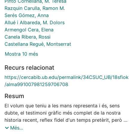
Pintó Cornellana, M. Teresa
Razquin Carulla, Ramon M.
Serés Gómez, Anna
Allué i Albareda, M. Dolors
Armengol Cera, Elena
Canela Ribera, Rossi
Castellana Regué, Montserrat
Mostra 10 més
Recurs relacionat
https://cercabib.ub.edu/permalink/34CSUC_UB/18sfiok
/alma991007981259706708
Resum
El volum que teniu a les mans representa i és, sens
dubte, el testimoni gràfic més complet de la nostra
historia recent, reflex fidel d'un temps pretèrit, però no
tan allunyant per a nosaltres, entranyable per tot un
Més...