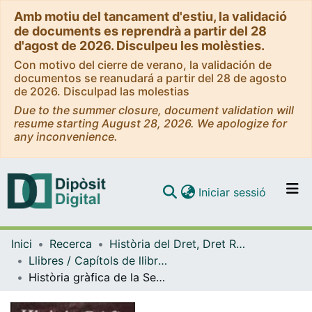
Amb motiu del tancament d'estiu, la validació
de documents es reprendrà a partir del 28
d'agost de 2026. Disculpeu les molèsties.
Con motivo del cierre de verano, la validación de
documentos se reanudará a partir del 28 de agosto
de 2026. Disculpad las molestias
Due to the summer closure, document validation will
resume starting August 28, 2026. We apologize for
any inconvenience.
(current)
Iniciar sessió
Comunitats i col·leccions
Inici
Recerca
Història del Dret, Dret Romà i Dret Eclesiàstic de l'Estat
Navega per tot el DD
Llibres / Capítols de llibre (Història del Dret, Dret Romà i Dret Eclesiàstic de l'Estat)
Com publicar
Història gràfica de la Segarra
Contacte