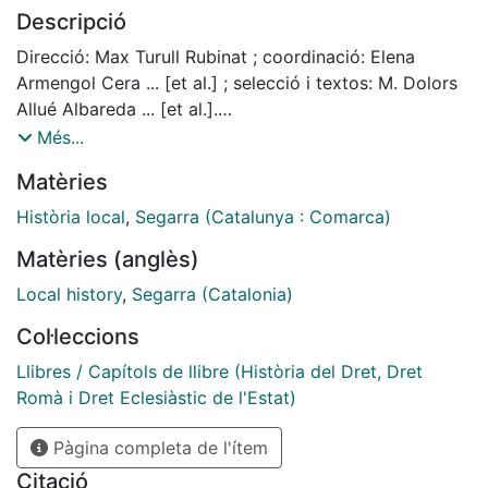
seguit de raons i, naturalment, emotiu en tots els
Descripció
ordres per a tots aquells que conformen part
d'aquesta comunitat segarrenca. Al llarg de les seves
Direcció: Max Turull Rubinat ; coordinació: Elena
pagines, que ens transporten en un viatge imaginen, es
Armengol Cera ... [et al.] ; selecció i textos: M. Dolors
pot recórrer el que ha estat la historia de la comarca,
Allué Albareda ... [et al.].
els esdeveniments més importants que varen succeir,
Textos introductoris: Ramon-Muñoz, Ramon, 1967- et
Més...
les festes i tradicions, moltes encara avui,
al.
Matèries
sortosament, arrelades i altres, malauradament,
desaparegudes. També es pot reviure el
Història local
,
Segarra (Catalunya : Comarca)
desenvolupament de les activitats de tota mena, tant
Matèries (anglès)
econòmiques com industrials, educatives, laborals,
etc., que representaven els pilars fonamentals de la
Local history
,
Segarra (Catalonia)
vida econòmica i social de la Segarra...
Col·leccions
Llibres / Capítols de llibre (Història del Dret, Dret
Romà i Dret Eclesiàstic de l'Estat)
Pàgina completa de l'ítem
Citació