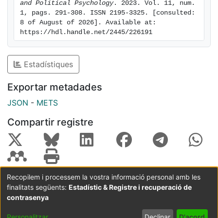
and Political Psychology
. 2023. Vol. 11, num. 
independentist conflicts.
1, pags. 291-308. ISSN 2195-3325. [consulted: 
8 of August of 2026]. Available at: 
https://hdl.handle.net/2445/226191
Estadístiques
Exportar metadades
JSON
-
METS
Compartir registre
Recopilem i processem la vostra informació personal amb les
finalitats següents:
Estadístic & Registre i recuperació de
Coordinació:
CRAI UB
Avís legal
Metadades
subjectes a:
contrasenya
Configuració
Política de
Acord
Personalitzar
Declinar
D'acord