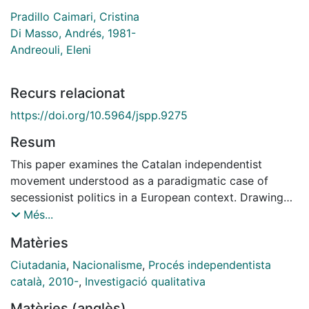
Pradillo Caimari, Cristina
Di Masso, Andrés, 1981-
Andreouli, Eleni
Recurs relacionat
https://doi.org/10.5964/jspp.9275
Resum
This paper examines the Catalan independentist
movement understood as a paradigmatic case of
secessionist politics in a European context. Drawing
on recent rhetorical-psychological studies on
Més...
citizenship and nationhood, we explore how
Matèries
constructions of citizenship and national identity
interweave to shape, warrant, and contest opposing
Ciutadania
,
Nacionalisme
,
Procés independentista
arguments about Catalan independence and Spanish
català, 2010-
,
Investigació qualitativa
sovereignty. We conducted a discursive-rhetorical
Matèries (anglès)