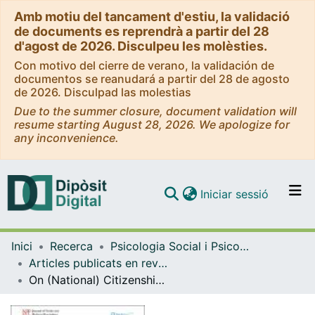
Amb motiu del tancament d'estiu, la validació
de documents es reprendrà a partir del 28
d'agost de 2026. Disculpeu les molèsties.
Con motivo del cierre de verano, la validación de
documentos se reanudará a partir del 28 de agosto
de 2026. Disculpad las molestias
Due to the summer closure, document validation will
resume starting August 28, 2026. We apologize for
any inconvenience.
(current)
Iniciar sessió
Comunitats i col·leccions
Inici
Recerca
Psicologia Social i Psicologia Quantitativa
Navega per tot el DD
Articles publicats en revistes (Psicologia Social i Psicologia Quantitativa)
Com publicar
On (National) Citizenship and (De)Politicised Nations: Everyday Discourses about the Catalan Secessionist Movement
Contacte