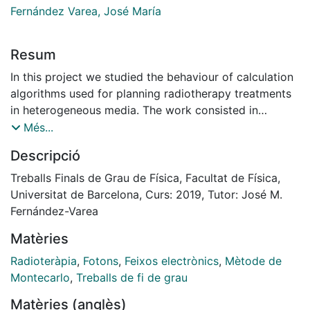
Fernández Varea, José María
Resum
In this project we studied the behaviour of calculation
algorithms used for planning radiotherapy treatments
in heterogeneous media. The work consisted in
measuring the absolute absorbed dose with an
Més...
ionization chamber inside media equivalent to lung
Descripció
and bone for 6 and 15 MV photon beams. The
measurements were compared to Monte Carlo
Treballs Finals de Grau de Física, Facultat de Física,
simulations done with the PENELOPE/penEasy code
Universitat de Barcelona, Curs: 2019, Tutor: José M.
and to the calculations of the AAA and Acuros
Fernández-Varea
algorithms
Matèries
Radioteràpia
,
Fotons
,
Feixos electrònics
,
Mètode de
Montecarlo
,
Treballs de fi de grau
Matèries (anglès)