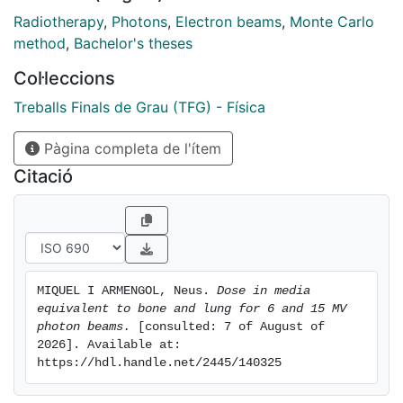
Radiotherapy
,
Photons
,
Electron beams
,
Monte Carlo
method
,
Bachelor's theses
Col·leccions
Treballs Finals de Grau (TFG) - Física
Pàgina completa de l'ítem
Citació
MIQUEL I ARMENGOL, Neus. 
Dose in media 
equivalent to bone and lung for 6 and 15 MV 
photon beams.
 [consulted: 7 of August of 
2026]. Available at: 
https://hdl.handle.net/2445/140325