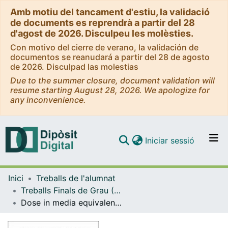
Amb motiu del tancament d'estiu, la validació
de documents es reprendrà a partir del 28
d'agost de 2026. Disculpeu les molèsties.
Con motivo del cierre de verano, la validación de
documentos se reanudará a partir del 28 de agosto
de 2026. Disculpad las molestias
Due to the summer closure, document validation will
resume starting August 28, 2026. We apologize for
any inconvenience.
(current)
Iniciar sessió
Comunitats i col·leccions
Inici
Treballs de l'alumnat
Navega per tot el DD
Treballs Finals de Grau (TFG) - Física
Com publicar
Dose in media equivalent to bone and lung for 6 and 15 MV photon beams
Contacte