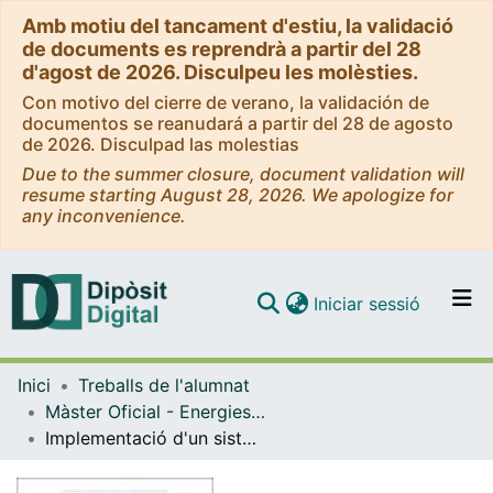
Amb motiu del tancament d'estiu, la validació
de documents es reprendrà a partir del 28
d'agost de 2026. Disculpeu les molèsties.
Con motivo del cierre de verano, la validación de
documentos se reanudará a partir del 28 de agosto
de 2026. Disculpad las molestias
Due to the summer closure, document validation will
resume starting August 28, 2026. We apologize for
any inconvenience.
(current)
Iniciar sessió
Comunitats i col·leccions
Inici
Treballs de l'alumnat
Navega per tot el DD
Màster Oficial - Energies Renovables i Sostenibilitat Energètica
Com publicar
Implementació d'un sistema de gestió energètica a una indústria del sector metal·lúrgic
Contacte