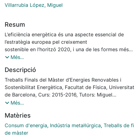
Villarrubia López, Miguel
Resum
L’eficiència energètica és una aspecte essencial de
l’estratègia europea pel creixement
sostenible en l’horitzó 2020, i una de les formes més
rendibles per a reforçar la seguretat en el
Més...
subministrament energètic i per a reduir les emissions
Descripció
de gasos d’efecte hivernacle i altres
substàncies contaminants. La Unió Europea s’ha fixat
Treballs Finals del Màster d’Energies Renovables i
com a objectiu per al 2020 augmentar un
Sostenibilitat Energètica, Facultat de Física, Universitat
20 per cent l’eficiència energètica. En aquest aspecte,
de Barcelona, Curs: 2015-2016, Tutors: Miguel
a Espanya, recentment s’ha emès el RD
Villarrubia i José A. Cerdà
Més...
56/2016, com a transposició de la Directiva
Matèries
2012/27/UE del Parlament Europeu, referent a les
auditories energètiques, acreditació de proveïdors de
Consum d'energia
,
Indústria metal·lúrgica
,
Treballs de fi
serveis i auditors energètics i promoció
de màster
de l’eficiència en el subministrament de l’energia. En