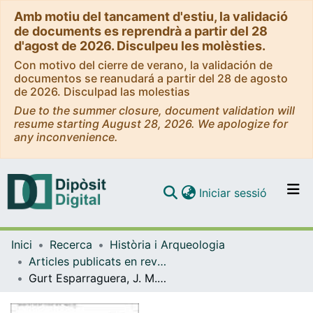
Amb motiu del tancament d'estiu, la validació
de documents es reprendrà a partir del 28
d'agost de 2026. Disculpeu les molèsties.
Con motivo del cierre de verano, la validación de
documentos se reanudará a partir del 28 de agosto
de 2026. Disculpad las molestias
Due to the summer closure, document validation will
resume starting August 28, 2026. We apologize for
any inconvenience.
(current)
Iniciar sessió
Comunitats i col·leccions
Inici
Recerca
Història i Arqueologia
Navega per tot el DD
Articles publicats en revistes (Història i Arqueologia)
Com publicar
Gurt Esparraguera, J. M., Buxeda i Garrigòs M. i Cau Ontiveros, M. A (eds.), LRCW 1 Late Roman Coarte Wares, Cocking Wares and Amphorae in the Mediterranean, Archaeology and Archaeometry BAR 1340
Contacte