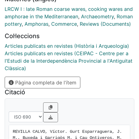
asentamiento, hasta las síntesis regionales que
abordan cuestiones relacionadas con los mecanismos
LRCW I : late Roman coarse wares, cooking wares and
económicos, culturales y políticos que impulsaron la
amphorae in the Mediterranean
,
Archaeometry
,
Roman
creación de unos circuitos de intercambio de alcance
pottery
,
Amphoras
,
Commerce
,
Reviews (Documents)
mediterráneo.
Col·leccions
Articles publicats en revistes (Història i Arqueologia)
Articles publicats en revistes (CEIPAC - Centre per a
l'Estudi de la Interdependència Provincial a l'Antiguitat
Clàssica)
Pàgina completa de l'ítem
Citació
REVILLA CALVO, Víctor. Gurt Esparraguera, J. 
M., Buxeda i Garrigòs M. i Cau Ontiveros, M. 