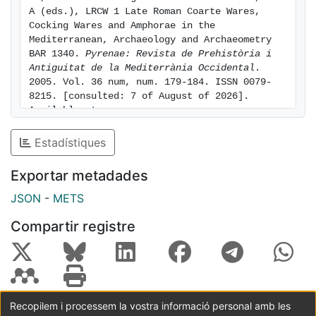
A (eds.), LRCW 1 Late Roman Coarte Wares, 
Cocking Wares and Amphorae in the 
Mediterranean, Archaeology and Archaeometry 
BAR 1340. 
Pyrenae: Revista de Prehistòria i 
Antiguitat de la Mediterrània Occidental
. 
2005. Vol. 36 num, num. 179-184. ISSN 0079-
8215. [consulted: 7 of August of 2026]. 
Available at: 
https://hdl.handle.net/2445/24188
Estadístiques
Exportar metadades
JSON
-
METS
Compartir registre
Recopilem i processem la vostra informació personal amb les