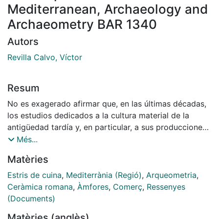
Mediterranean, Archaeology and
Archaeometry BAR 1340
Autors
Revilla Calvo, Víctor
Resum
No es exagerado afirmar que, en las últimas décadas,
los estudios dedicados a la cultura material de la
antigüedad tardía y, en particular, a sus producciones
cerámicas, han experimentado un desarrollo
Més...
acelerado. Este fenómeno se ha traducido en una
Matèries
auténtica explosión de títulos que, con diversa
extensión y profundidad, abarcan todas las
Estris de cuina
,
Mediterrània (Regió)
,
Arqueometria
,
posibilidades de análisis: desde las monografías de
Ceràmica romana
,
Àmfores
,
Comerç
,
Ressenyes
excavación, en las que se describen los repertorios
(Documents)
asociados a las formas de vida y trabajo de un
Matèries (anglès)