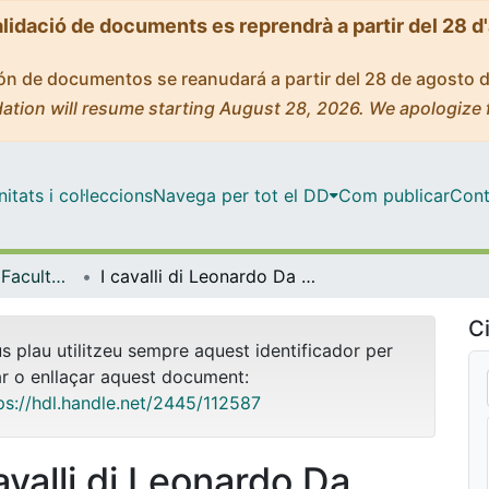
alidació de documents es reprendrà a partir del 28 d
ción de documentos se reanudará a partir del 28 de agosto 
ation will resume starting August 28, 2026. We apologize 
tats i col·leccions
Navega per tot el DD
Com publicar
Cont
Tesis Doctorals - Facultat - Belles Arts
I cavalli di Leonardo Da Vinci: La utopía pactada
Ci
us plau utilitzeu sempre aquest identificador per
ar o enllaçar aquest document:
ps://hdl.handle.net/2445/112587
avalli di Leonardo Da