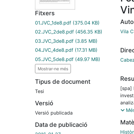
Vi
Fitxers
Auto
01.JVC_1de8.pdf
(375.04 KB)
Vila C
02.JVC_2de8.pdf
(456.35 KB)
03.JVC_3de8.pdf
(3.85 MB)
Dire
04.JVC_4de8.pdf
(17.31 MB)
05.JVC_5de8.pdf
(49.97 MB)
Cabez
Mostrar-ne més
Res
Tipus de document
[spa] Mi primera aproximación a este trabajo de
Tesi
invest
Versió
analiz
inves
Més
Versió publicada
adicio
Matè
Data de publicació
pudier
optar 
Històr