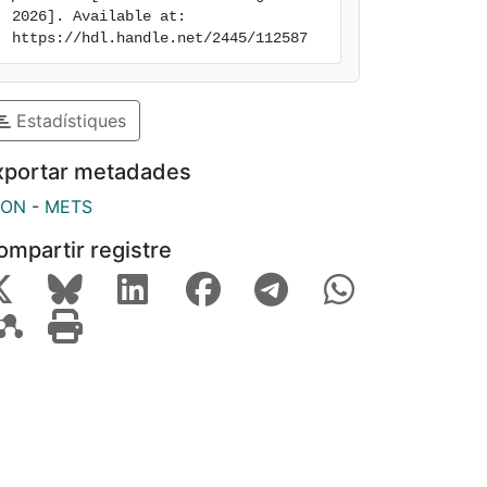
2026]. Available at: 
https://hdl.handle.net/2445/112587
Estadístiques
xportar metadades
SON
-
METS
ompartir registre