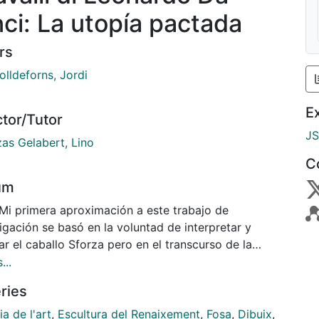
nci: La utopía pactada
rs
olldeforns, Jordi
E
ctor/Tutor
J
as Gelabert, Lino
C
um
igación se basó en la voluntad de interpretar y
ar el caballo Sforza pero en el transcurso de la
tigación descubrí otros dos proyectos ecuestres
...
nales que, como en el caso de la citada obra, no
ries
on llevarse finalmente a cabo, lo que me llevó a
por el título de I Cavalli. A través de estas obras
ia de l'art
,
Escultura del Renaixement
,
Fosa
,
Dibuix
,