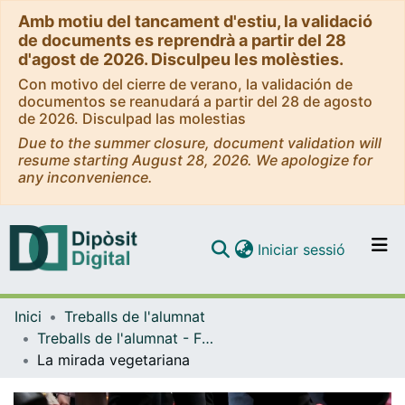
Amb motiu del tancament d'estiu, la validació
de documents es reprendrà a partir del 28
d'agost de 2026. Disculpeu les molèsties.
Con motivo del cierre de verano, la validación de
documentos se reanudará a partir del 28 de agosto
de 2026. Disculpad las molestias
Due to the summer closure, document validation will
resume starting August 28, 2026. We apologize for
any inconvenience.
(current)
Iniciar sessió
Comunitats i col·leccions
Inici
Treballs de l'alumnat
Navega per tot el DD
Treballs de l'alumnat - Facultat d'Informació i Mitjans Audiovisuals - Grau de Comunicació Audiovisual
Com publicar
La mirada vegetariana
Contacte