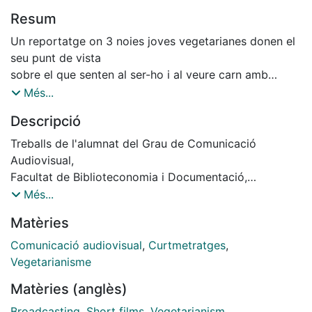
Resum
Un reportatge on 3 noies joves vegetarianes donen el
seu punt de vista
sobre el que senten al ser-ho i al veure carn amb
l’entrevista d’una
Més...
dietista.
Descripció
Treballs de l'alumnat del Grau de Comunicació
Audiovisual,
Facultat de Biblioteconomia i Documentació,
Universitat de Barcelona, Curs: 2018-2019, Tutor:
Més...
Rovira, Josep (Rovira Cuadrench). // Director: Laia
Matèries
Marín i Cortell; Guionista: Marta Fabian Saladie i Laia
Marín i Cortell; Muntatge: Marta Fabian Saladiex;
Comunicació audiovisual
,
Curtmetratges
,
Equip artístic: Anna Brugueras, Raquel Clapés, Laura
Vegetarianisme
Jurado, Anna Cortell, Marc Ureña.
Matèries (anglès)
Broadcasting
,
Short films
,
Vegetarianism