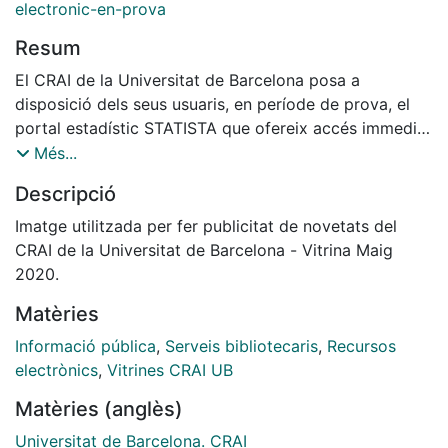
electronic-en-prova
Resum
El CRAI de la Universitat de Barcelona posa a
disposició dels seus usuaris, en període de prova, el
portal estadístic STATISTA que ofereix accés immediat
a més d'un milió de dades provinents de més de
Més...
22.500 fonts d’informació i estadístiques de tots els
Descripció
àmbits temàtics.
Imatge utilitzada per fer publicitat de novetats del
CRAI de la Universitat de Barcelona - Vitrina Maig
2020.
El recurs recopila dades d'acord amb estrictes
Matèries
estàndards acadèmics i de suport, amb els formats
més habituals de citacions bibliogràfiques com APA,
Informació pública
,
Serveis bibliotecaris
,
Recursos
MLA, Chicago, Harvard i Bluebook i ofereix una àmplia
electrònics
,
Vitrines CRAI UB
cobertura temàtica, amb estudis, previsions i dades de
Matèries (anglès)
mercat que abasten més de 80.000 temes. Les dades
que proporciona procedeixen de fonts verificades
Universitat de Barcelona. CRAI