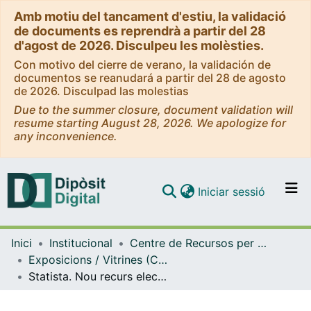
Amb motiu del tancament d'estiu, la validació
de documents es reprendrà a partir del 28
d'agost de 2026. Disculpeu les molèsties.
Con motivo del cierre de verano, la validación de
documentos se reanudará a partir del 28 de agosto
de 2026. Disculpad las molestias
Due to the summer closure, document validation will
resume starting August 28, 2026. We apologize for
any inconvenience.
(current)
Iniciar sessió
Comunitats i col·leccions
Inici
Institucional
Centre de Recursos per a l'Aprenentatge i la Investigació (CRAI-UB) - Institucional
Navega per tot el DD
Exposicions / Vitrines (CRAI-UB)
Com publicar
Statista. Nou recurs electrònic en prova. (Maig 2020)
Contacte