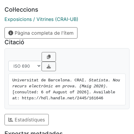
regularment i fàcils d'identificar per als usuaris, amb
Col·leccions
enllaços a la font original.
Exposicions / Vitrines (CRAI-UB)
Pàgina completa de l'ítem
Els resultats es poden descarregar en diferents
Citació
formats (PNG, PPT, PDF, XLS) i inclouen infografies
que poden ser de gran ajuda per incloure als treballs
de classe o a un Power Point.
Universitat de Barcelona. CRAI. 
Statista. Nou 
recurs electrònic en prova. (Maig 2020).
Consulteu el seu Tutorial.
[consulted: 6 of August of 2026]. Available 
at: https://hdl.handle.net/2445/161646
El període de prova està obert fins al 31 d'agost de
Estadístiques
2020.
Exportar metadades