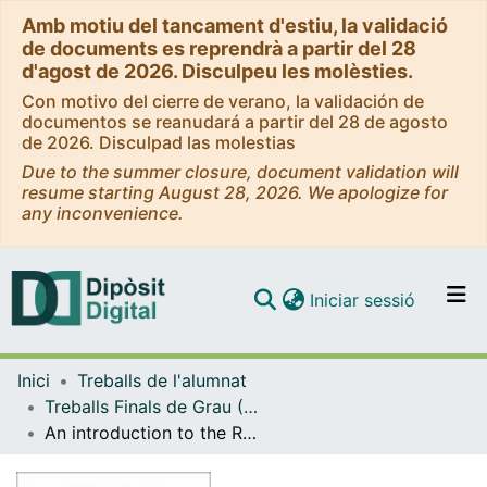
Amb motiu del tancament d'estiu, la validació
de documents es reprendrà a partir del 28
d'agost de 2026. Disculpeu les molèsties.
Con motivo del cierre de verano, la validación de
documentos se reanudará a partir del 28 de agosto
de 2026. Disculpad las molestias
Due to the summer closure, document validation will
resume starting August 28, 2026. We apologize for
any inconvenience.
(current)
Iniciar sessió
Comunitats i col·leccions
Inici
Treballs de l'alumnat
Navega per tot el DD
Treballs Finals de Grau (TFG) - Física
Com publicar
An introduction to the Ryu-Takayanagi conjecture
Contacte