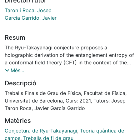
Director/Tutor
Taron i Roca, Josep
García Garrido, Javier
Resum
The Ryu-Takayanagi conjecture proposes a
holographic derivation of the entanglement entropy of
a conformal ﬁeld theory (CFT) in the context of the
AdS/CFT correspondence. To understand the
Més...
conjecture, we study the features of Anti-de Sitter
Descripció
(AdS) spacetime and explain the concept of the
entanglement entropy for quantum mechanics. Finally,
Treballs Finals de Grau de Física, Facultat de Física,
we use the conjecture to compute the entanglement
Universitat de Barcelona, Curs: 2021, Tutors: Josep
entropy in AdS4 and AdS3, and compare the results
Taron Roca, Javier García Garrido
with the obtained from CFT
Matèries
Conjectura de Ryu-Takayanagi
,
Teoria quàntica de
camps
,
Treballs de fi de grau