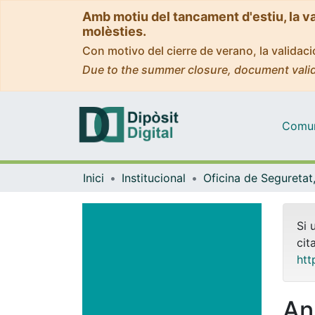
Amb motiu del tancament d'estiu, la v
molèsties.
Con motivo del cierre de verano, la valida
Due to the summer closure, document valid
Comuni
Inici
Institucional
Si 
cit
htt
An