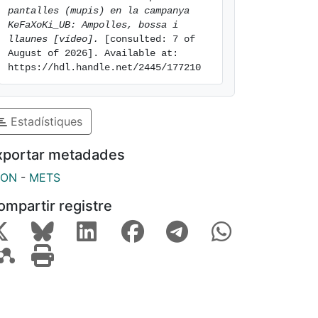
pantalles (mupis) en la campanya 
KeFaXoKi_UB: Ampolles, bossa i 
llaunes [vídeo].
 [consulted: 7 of 
August of 2026]. Available at: 
https://hdl.handle.net/2445/177210
Estadístiques
xportar metadades
SON
-
METS
ompartir registre