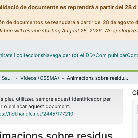
alidació de documents es reprendrà a partir del 28 d
ción de documentos se reanudará a partir del 28 de agosto 
ation will resume starting August 28, 2026. We apologize 
tats i col·leccions
Navega per tot el DD
Com publicar
Cont
Oficina de Seguretat, Salut i Medi Ambient (OSSMA)
Vídeos (OSSMA)
Animacions sobre residus per a pantalles (mupis) en la campanya KeFaXoKi_UB: Ampolles, bossa i llaunes [vídeo]
Ci
us plau utilitzeu sempre aquest identificador per
ar o enllaçar aquest document:
ps://hdl.handle.net/2445/177210
imacions sobre residus