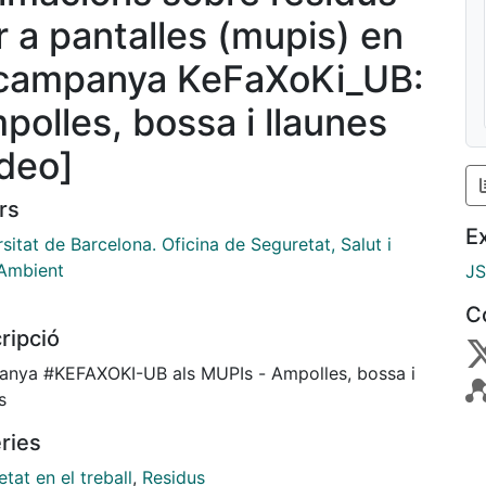
r a pantalles (mupis) en
 campanya KeFaXoKi_UB:
polles, bossa i llaunes
ídeo]
rs
E
sitat de Barcelona. Oficina de Seguretat, Salut i
Ambient
J
C
ripció
nya #KEFAXOKI-UB als MUPIs - Ampolles, bossa i
s
ries
tat en el treball
,
Residus