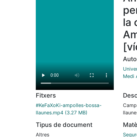
pe
la
Am
[v
Auto
Univer
Medi 
Desc
Fitxers
Campa
#KeFaXoKi-ampolles-bossa-
llaune
llaunes.mp4
(3.27 MB)
Matè
Tipus de document
Segure
Altres