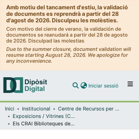
Amb motiu del tancament d'estiu, la validació
de documents es reprendrà a partir del 28
d'agost de 2026. Disculpeu les molèsties.
Con motivo del cierre de verano, la validación de
documentos se reanudará a partir del 28 de agosto
de 2026. Disculpad las molestias
Due to the summer closure, document validation will
resume starting August 28, 2026. We apologize for
any inconvenience.
(current)
Iniciar sessió
Comunitats i col·leccions
Inici
Institucional
Centre de Recursos per a l'Aprenentatge i la Investigació (CRAI-UB) - Institucional
Navega per tot el DD
Exposicions / Vitrines (CRAI-UB)
Com publicar
Els CRAI Biblioteques de la Universitat de Barcelona amplien horaris en període d'exàmens. (Maig 2018)
Contacte