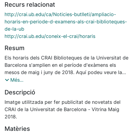
Recurs relacionat
http://crai.ub.edu/ca/Noticies-butlleti/ampliacio-
horaris-en-periode-d-examens-als-crai-biblioteques-
de-la-ub
http://crai.ub.edu/coneix-el-crai/horaris
Resum
Els horaris dels CRAI Biblioteques de la Universitat de
Barcelona s'amplien en el període d'exàmens els
mesos de maig i juny de 2018. Aquí podeu veure la
graella amb els horaris dels caps de setmana, festius i
Més...
nits, que també trobareu a la pàgina d'horaris del Web
Descripció
del CRAI.
Imatge utilitzada per fer publicitat de novetats del
CRAI de la Universitat de Barcelona - Vitrina Maig
2018.
Matèries