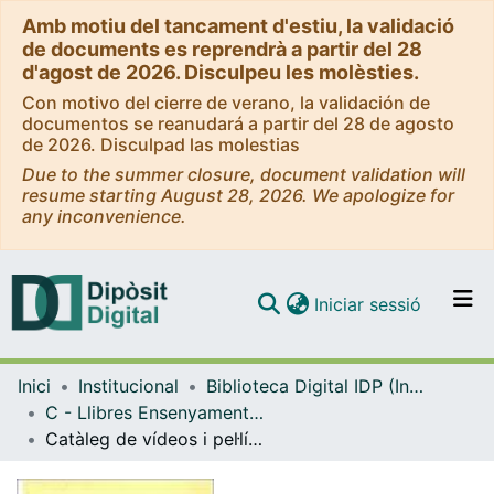
Amb motiu del tancament d'estiu, la validació
de documents es reprendrà a partir del 28
d'agost de 2026. Disculpeu les molèsties.
Con motivo del cierre de verano, la validación de
documentos se reanudará a partir del 28 de agosto
de 2026. Disculpad las molestias
Due to the summer closure, document validation will
resume starting August 28, 2026. We apologize for
any inconvenience.
(current)
Iniciar sessió
Comunitats i col·leccions
Inici
Institucional
Biblioteca Digital IDP (Institut de Desenvolupament Professional)
Navega per tot el DD
C - Llibres Ensenyament general i caràcter institucional (IDP)
Com publicar
Catàleg de vídeos i pel·lícules de física i química
Contacte