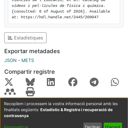
Ciències de l'Educació, et al. 
Catàleg de 
vídeos i pel·lícules de física i química.
[consulted: 6 of August of 2026]. Available 
at: https://hdl.handle.net/2445/209047
Estadístiques
Exportar metadades
JSON
-
METS
Compartir registre
Recopilem i processem la vostra informació personal amb les
finalitats següents:
Estadístic & Registre i recuperació de
Coordinació:
CRAI UB
Avís legal
Metadades
subjectes a:
contrasenya
Configuració
Política de
Acord
Personalitzar
Declinar
D'acord