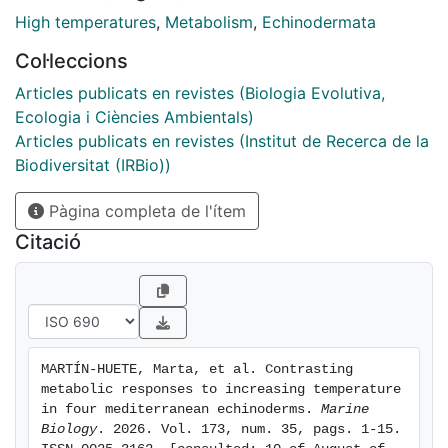
on thermal tolerance, gaps remain in understanding
High temperatures
,
Metabolism
,
Echinodermata
species- and population-level metabolic responses to
acute thermal
Col·leccions
Articles publicats en revistes (Biologia Evolutiva,
stress, particularly in rapidly warming regions like the
Ecologia i Ciències Ambientals)
Mediterranean Sea. This study assessed metabolic
Articles publicats en revistes (Institut de Recerca de la
responses to
Biodiversitat (IRBio))
acute warming in four echinoderm species with
distinct thermal affinities but overlapping distributions
Pàgina completa de l'ítem
in the Western
Citació
Mediterranean: the sea urchins Arbacia lixula
(subtropical) and Paracentrotus lividus (temperate-
cold), and the brittle
stars Ophiothrix sp. II (temperate) and Ophiocomina
MARTÍN-HUETE, Marta, et al. Contrasting 
nigra (temperate-cold). Oxygen consumption, used as
metabolic responses to increasing temperature 
a proxy for
in four mediterranean echinoderms. 
Marine 
Biology
. 2026. Vol. 173, num. 35, pags. 1-15. 
Basal Metabolic Rate (BMR), was measured at