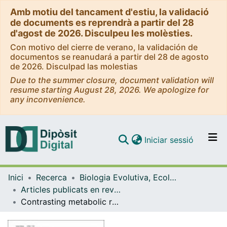
Amb motiu del tancament d'estiu, la validació
de documents es reprendrà a partir del 28
d'agost de 2026. Disculpeu les molèsties.
Con motivo del cierre de verano, la validación de
documentos se reanudará a partir del 28 de agosto
de 2026. Disculpad las molestias
Due to the summer closure, document validation will
resume starting August 28, 2026. We apologize for
any inconvenience.
(current)
Iniciar sessió
Comunitats i col·leccions
Inici
Recerca
Biologia Evolutiva, Ecologia i Ciències Ambientals
Navega per tot el DD
Articles publicats en revistes (Biologia Evolutiva, Ecologia i Ciències Ambientals)
Com publicar
Contrasting metabolic responses to increasing temperature in four mediterranean echinoderms
Contacte