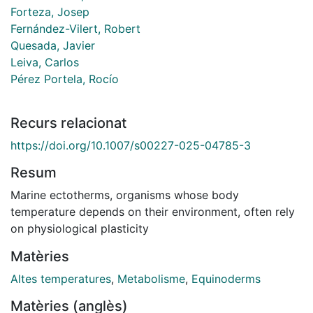
Forteza, Josep
Fernández-Vilert, Robert
Quesada, Javier
Leiva, Carlos
Pérez Portela, Rocío
Recurs relacionat
https://doi.org/10.1007/s00227-025-04785-3
Resum
Marine ectotherms, organisms whose body
temperature depends on their environment, often rely
on physiological plasticity
Matèries
to withstand rapid temperature increases when
behavioural adjustments are insufficient. Despite
Altes temperatures
,
Metabolisme
,
Equinoderms
extensive research
Matèries (anglès)