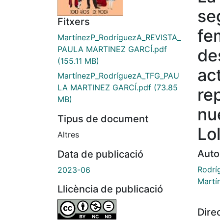
se
Fitxers
fe
MartínezP_RodríguezA_REVISTA_
PAULA MARTINEZ GARCÍ.pdf
de
(155.11 MB)
ac
MartínezP_RodríguezA_TFG_PAU
LA MARTINEZ GARCÍ.pdf
(73.85
re
MB)
nu
Tipus de document
Lol
Altres
Auto
Data de publicació
Rodrí
2023-06
Martí
Llicència de publicació
Dire