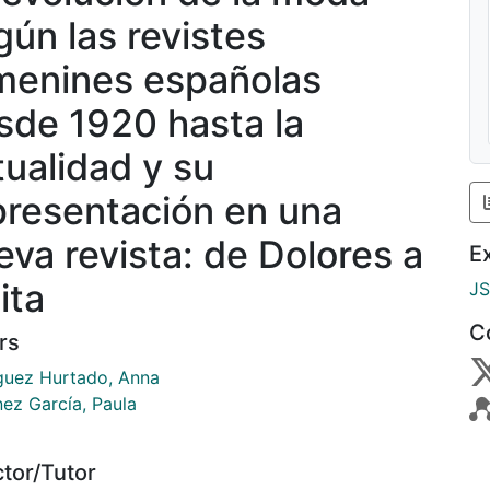
gún las revistes
menines españolas
sde 1920 hasta la
tualidad y su
presentación en una
eva revista: de Dolores a
E
ita
J
C
rs
guez Hurtado, Anna
nez García, Paula
ctor/Tutor