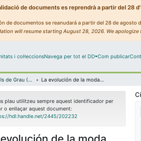
alidació de documents es reprendrà a partir del 28 d
ción de documentos se reanudará a partir del 28 de agosto 
ation will resume starting August 28, 2026. We apologize 
tats i col·leccions
Navega per tot el DD
Com publicar
Cont
Treballs Finals de Grau (TFG) – INFOCOM (Doble Grau)
La evolución de la moda según las revistes femenines españolas desde 1920 hasta la actualidad y su representación en una nueva revista: de Dolores a Lolita
Ci
us plau utilitzeu sempre aquest identificador per
ar o enllaçar aquest document:
ps://hdl.handle.net/2445/202232
 evolución de la moda