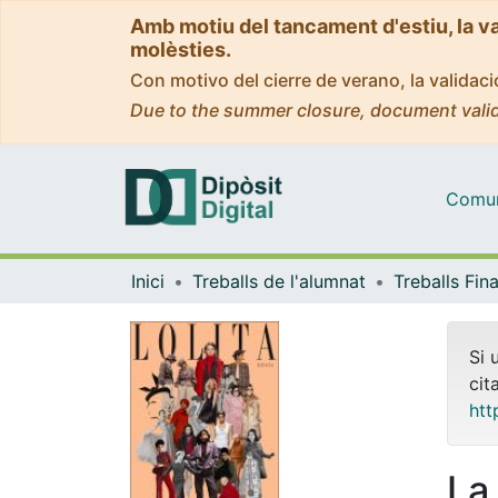
Amb motiu del tancament d'estiu, la v
molèsties.
Con motivo del cierre de verano, la valida
Due to the summer closure, document valid
Comuni
Inici
Treballs de l'alumnat
Si 
cit
htt
La