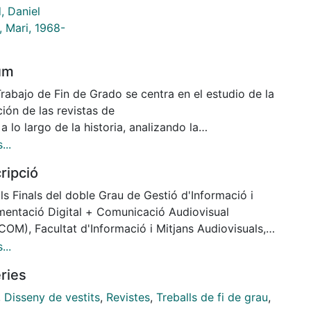
, Daniel
, Mari, 1968-
um
rabajo de Fin de Grado se centra en el estudio de la
ión de las revistas de
 lo largo de la historia, analizando la
formación de la representación de la
...
y su influencia en las tendencias de moda. Se
ripció
na un período de cien años,
 1920 hasta la actualidad, recopilando diversas
ls Finals del doble Grau de Gestió d'Informació i
tas surgidas en España.
entació Digital + Comunicació Audiovisual
te el exhaustivo análisis de estas publicaciones y
OM), Facultat d'Informació i Mitjans Audiovisuals,
derando el contexto histórico
rsitat de Barcelona. Curs:
...
ís, se analiza cómo las revistas han moldeado la
2023, Tutor:Mari Vállez Letrado i Daniel Jariod Dato
ries
las imágenes, el diseño y la
ntación estética de los contenidos. Además, como
,
Disseny de vestits
,
Revistes
,
Treballs de fi de grau
,
de esta investigación, se ha