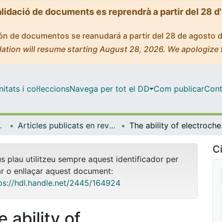
alidació de documents es reprendrà a partir del 28 d
ción de documentos se reanudará a partir del 28 de agosto 
ation will resume starting August 28, 2026. We apologize 
tats i col·leccions
Navega per tot el DD
Com publicar
Cont
ímica Física
Articles publicats en revistes (Ciència dels Materials i Química Física)
The ability of electro
Ci
us plau utilitzeu sempre aquest identificador per
ar o enllaçar aquest document:
ps://hdl.handle.net/2445/164924
 ability of