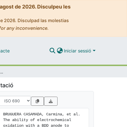
'agost de 2026. Disculpeu les
de 2026. Disculpad las molestias
for any inconvenience.
acte
Iniciar sessió
chemical oxidation with a BDD anode to inactivate Gram-negative and Gram-positive bacteria in low conductivity sulfate medium
tació
BRUGUERA CASAMADA, Carmina, et al. 
The ability of electrochemical 
oxidation with a BDD anode to 