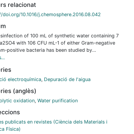
rs relacionat
://doi.org/10.1016/j.chemosphere.2016.08.042
um
sinfection of 100 mL of synthetic water containing 7
2SO4 with 106 CFU mL-1 of either Gram-negative
am-positive bacteria has been studied by
ochemical oxidation. The electrolytic cell was a
...
ed tank reactor equipped with a boron-doped
ries
nd (BDD) anode and a stainless steel cathode and
ials were performed at acidic and neutral pH, at 33
ció electroquímica
,
Depuració de l'aigua
-2 and 25 ºC. Reactive oxygen species, pre-
ries (anglès)
tly hydroxyl radicals, were efficiently produced in
media from water oxidation at the BDD anode and
olytic oxidation
,
Water purification
acteria concentration was reduced by ≥ 5 log units
leccions
60 min of electrolysis, thus constituting a good
ne-free disinfection treatment. All the inactivation
es publicats en revistes (Ciència dels Materials i
cs were described by a logistic model, with no
a Física)