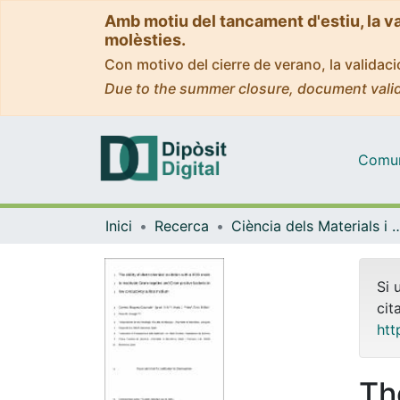
Amb motiu del tancament d'estiu, la v
molèsties.
Con motivo del cierre de verano, la valida
Due to the summer closure, document valid
Comuni
Inici
Recerca
Ciència dels Materials i Qu
Si 
cit
htt
The