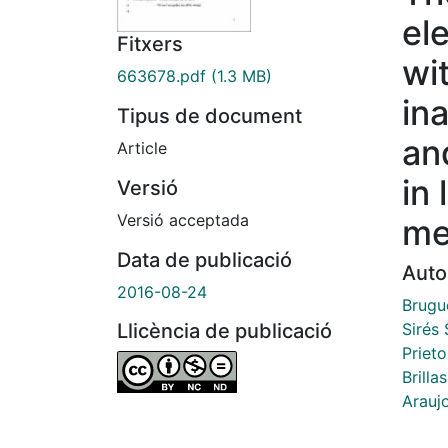
el
Fitxers
wi
663678.pdf
(1.3 MB)
in
Tipus de document
an
Article
in
Versió
Versió acceptada
me
Data de publicació
Auto
2016-08-24
Brugu
Sirés 
Llicència de publicació
Prieto
Brillas
Arauj