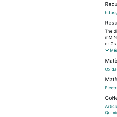
Recu
https
Res
The di
mM Na
or Gr
electr
Més
stirr
Matè
diamo
the tr
Oxida
mA cm
Matè
eminen
both 
Electr
the b
Col·
after 
chlori
Articl
kineti
Químic