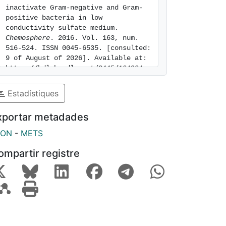
inactivate Gram-negative and Gram-
positive bacteria in low 
conductivity sulfate medium. 
Chemosphere
. 2016. Vol. 163, num. 
516-524. ISSN 0045-6535. [consulted: 
9 of August of 2026]. Available at: 
https://hdl.handle.net/2445/164924
Estadístiques
xportar metadades
SON
-
METS
ompartir registre