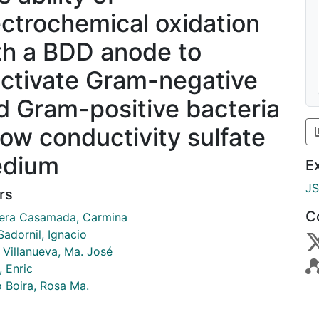
ectrochemical oxidation
th a BDD anode to
activate Gram-negative
d Gram-positive bacteria
 low conductivity sulfate
dium
E
J
rs
C
era Casamada, Carmina
Sadornil, Ignacio
 Villanueva, Ma. José
, Enric
o Boira, Rosa Ma.