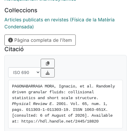
of the two-particle phase space $\{x_1,x_2\}$, where
Col·leccions
there is a predominance of grazing collisions. The size
of this singular region grows with increasing
Articles publicats en revistes (Física de la Matèria
inelasticity. The existence of particle- and noise-
Condensada)
induced recollisions magnifies the departure from
Pàgina completa de l'ítem
mean field behavior. The implications of this
breakdown in several physical quantities are explored.
Citació
PAGONABARRAGA MORA, Ignacio, et al. Randomly 
driven granular fluids: collisional 
statistics and short scale structure. 
Physical Review E
. 2001. Vol. 65, num. 1, 
pags. 011303-1-011303-19. ISSN 1063-651X. 
[consulted: 6 of August of 2026]. Available 
at: https://hdl.handle.net/2445/18820