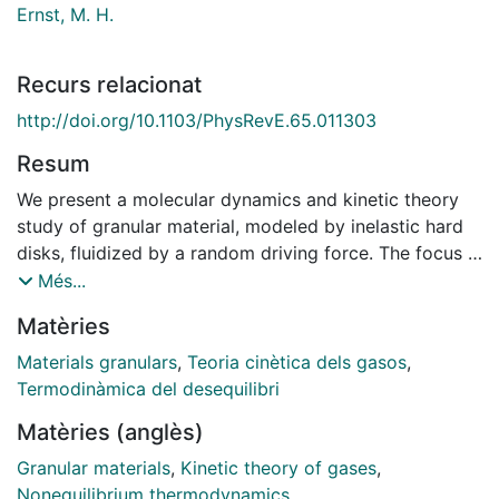
Ernst, M. H.
Recurs relacionat
http://doi.org/10.1103/PhysRevE.65.011303
Resum
We present a molecular dynamics and kinetic theory
study of granular material, modeled by inelastic hard
disks, fluidized by a random driving force. The focus is
on collisional averages and short distance correlations
Més...
in the non-equilibrium steady state, in order to analyze
Matèries
in a quantitative manner the breakdown of molecular
chaos, i.e. factorization of the two-particle distribution
Materials granulars
,
Teoria cinètica dels gasos
,
function, $f^{(2)}(x_1,x_2) \simeq \chi f^(1)(x_1) f^{(1)}
Termodinàmica del desequilibri
(x_2)$ in a product of single particle ones, where $x_i
Matèries (anglès)
= \{{\bf r}_i, {\bf v}_i \}$ with $i=1,2$ and $\chi$
represents the position correlation. We have found
Granular materials
,
Kinetic theory of gases
,
that molecular chaos is only violated in a small region
Nonequilibrium thermodynamics