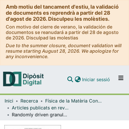
Amb motiu del tancament d'estiu, la validació
de documents es reprendrà a partir del 28
d'agost de 2026. Disculpeu les molèsties.
Con motivo del cierre de verano, la validación de
documentos se reanudará a partir del 28 de agosto
de 2026. Disculpad las molestias
Due to the summer closure, document validation will
resume starting August 28, 2026. We apologize for
any inconvenience.
(current)
Iniciar sessió
Comunitats i col·leccions
Inici
Recerca
Física de la Matèria Condensada
Navega per tot el DD
Articles publicats en revistes (Física de la Matèria Condensada)
Com publicar
Randomly driven granular fluids: collisional statistics and short scale structure
Contacte