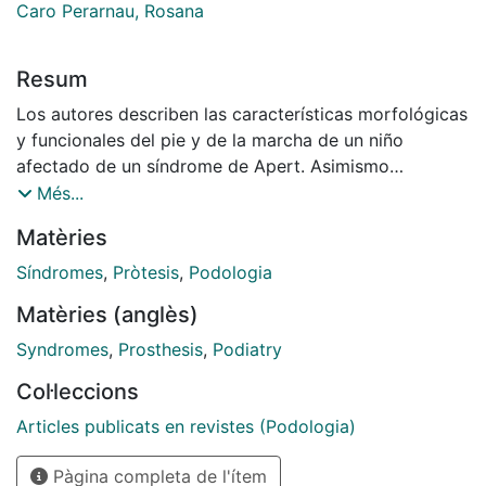
Caro Perarnau, Rosana
Resum
Los autores describen las características morfológicas
y funcionales del pie y de la marcha de un niño
afectado de un síndrome de Apert. Asimismo
proponen varios tratamientos ortopodológicos, y
Més...
describen su diseño, confección y aplicación con las
Matèries
técnicas: TAD y sobre molde positivo.
Síndromes
,
Pròtesis
,
Podologia
Matèries (anglès)
Syndromes
,
Prosthesis
,
Podiatry
Col·leccions
Articles publicats en revistes (Podologia)
Pàgina completa de l'ítem