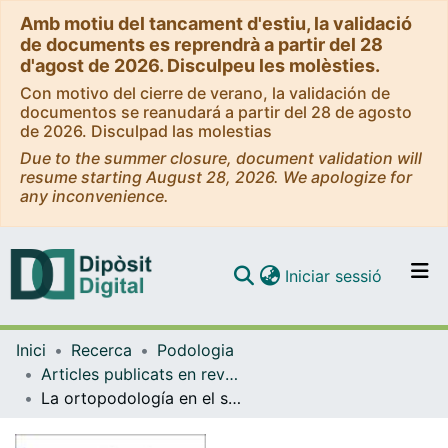
Amb motiu del tancament d'estiu, la validació
de documents es reprendrà a partir del 28
d'agost de 2026. Disculpeu les molèsties.
Con motivo del cierre de verano, la validación de
documentos se reanudará a partir del 28 de agosto
de 2026. Disculpad las molestias
Due to the summer closure, document validation will
resume starting August 28, 2026. We apologize for
any inconvenience.
(current)
Iniciar sessió
Comunitats i col·leccions
Inici
Recerca
Podologia
Navega per tot el DD
Articles publicats en revistes (Podologia)
Com publicar
La ortopodología en el síndrome de Apert
Contacte