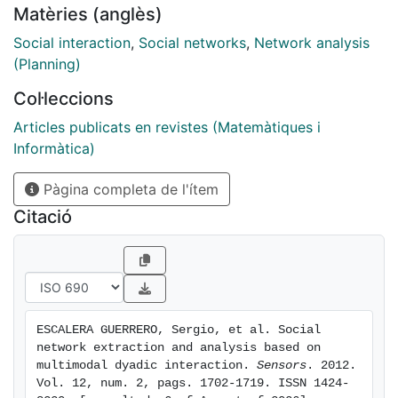
Matèries (anglès)
represented as an oriented graph, whose directed links
are determined by the Inﬂuence Model. The links"
Social interaction
,
Social networks
,
Network analysis
weights are a measure of the"inﬂuence" a person has
(Planning)
over the other. The states of the Inﬂuence Model
Col·leccions
encode automatically extracted audio/visual features
from our videos using state-of-the art algorithms. Our
Articles publicats en revistes (Matemàtiques i
results are reported in terms of accuracy of
Informàtica)
audio/visual data fusion for speaker segmentation and
Pàgina completa de l'ítem
centrality measures used to characterize the extracted
social network.
Citació
ESCALERA GUERRERO, Sergio, et al. Social 
network extraction and analysis based on 
multimodal dyadic interaction. 
Sensors
. 2012. 
Vol. 12, num. 2, pags. 1702-1719. ISSN 1424-