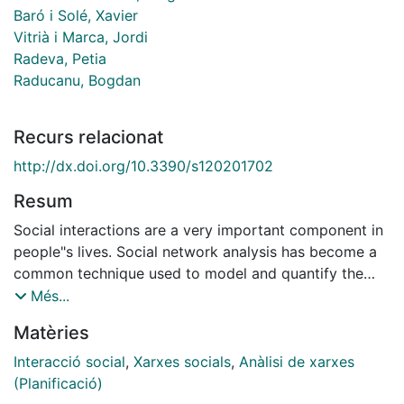
Baró i Solé, Xavier
Vitrià i Marca, Jordi
Radeva, Petia
Raducanu, Bogdan
Recurs relacionat
http://dx.doi.org/10.3390/s120201702
Resum
Social interactions are a very important component in
people"s lives. Social network analysis has become a
common technique used to model and quantify the
properties of social interactions. In this paper, we
Més...
propose an integrated framework to explore the
Matèries
characteristics of a social network extracted from
multimodal dyadic interactions. For our study, we used
Interacció social
,
Xarxes socials
,
Anàlisi de xarxes
a set of videos belonging to New York Times"
(Planificació)
Blogging Heads opinion blog. The Social Network is