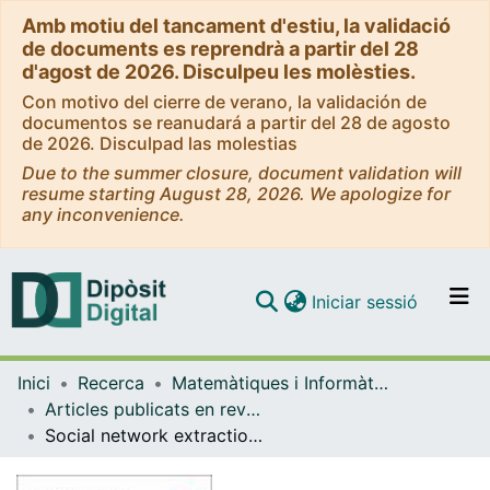
Amb motiu del tancament d'estiu, la validació
de documents es reprendrà a partir del 28
d'agost de 2026. Disculpeu les molèsties.
Con motivo del cierre de verano, la validación de
documentos se reanudará a partir del 28 de agosto
de 2026. Disculpad las molestias
Due to the summer closure, document validation will
resume starting August 28, 2026. We apologize for
any inconvenience.
(current)
Iniciar sessió
Comunitats i col·leccions
Inici
Recerca
Matemàtiques i Informàtica
Navega per tot el DD
Articles publicats en revistes (Matemàtiques i Informàtica)
Com publicar
Social network extraction and analysis based on multimodal dyadic interaction
Contacte