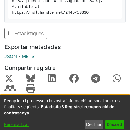
8220. [consulted: 6 of August of 2026]. 
Available at: 
https://hdl.handle.net/2445/53330
Estadístiques
Exportar metadades
JSON
-
METS
Compartir registre
Recopilem i processem la vostra informació personal amb les
finalitats següents:
Estadístic & Registre i recuperació de
Coordinació:
CRAI UB
Avís legal
Metadades
subjectes a:
contrasenya
Configuració
Política de
Acord
Personalitzar
Declinar
D'acord
de cookies
privadesa
d'usuari