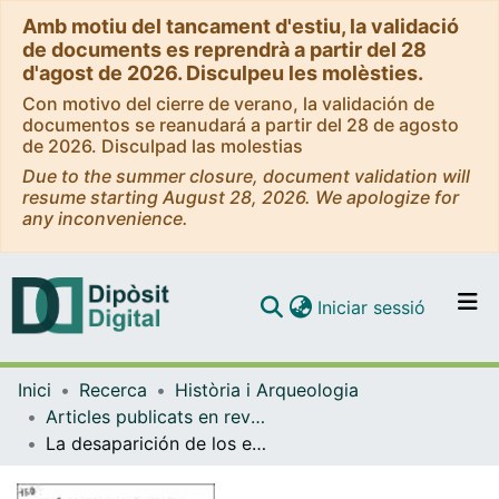
Amb motiu del tancament d'estiu, la validació
de documents es reprendrà a partir del 28
d'agost de 2026. Disculpeu les molèsties.
Con motivo del cierre de verano, la validación de
documentos se reanudará a partir del 28 de agosto
de 2026. Disculpad las molestias
Due to the summer closure, document validation will
resume starting August 28, 2026. We apologize for
any inconvenience.
(current)
Iniciar sessió
Comunitats i col·leccions
Inici
Recerca
Història i Arqueologia
Navega per tot el DD
Articles publicats en revistes (Història i Arqueologia)
Com publicar
La desaparición de los espectáculos de gladiadores en Hispania
Contacte