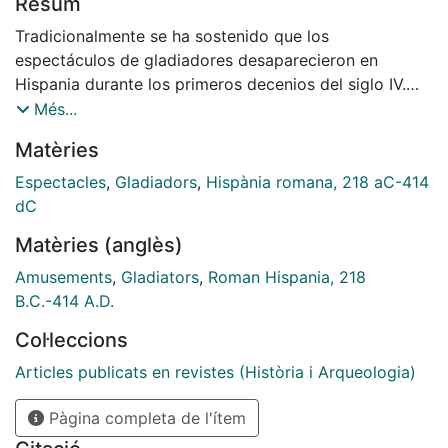
Resum
Tradicionalmente se ha sostenido que los
espectáculos de gladiadores desaparecieron en
Hispania durante los primeros decenios del siglo IV.
Sin embargo, un examen critico de las fuentes
Més...
aducidas -cánones pseudoiliberritanos, mosaico de
Matèries
Rielves e inscripciones constantinianas del anfiteatro
de Tarragona- pone de manifiesto que no pueden
Espectacles
,
Gladiadors
,
Hispània romana, 218 aC-414
utilizarse para sostener este aserto. En nuestra
dC
opinión, tal desaparición está relacionada con el
Matèries (anglès)
declive municipal iniciado en Hispania en época de los
Severos, por lo que cabria fechar los últimos
Amusements
,
Gladiators
,
Roman Hispania, 218
espectáculos de gladiadores celebrados en Hispania
B.C.-414 A.D.
durante el primer tercio del siglo III.
Col·leccions
Articles publicats en revistes (Història i Arqueologia)
Pàgina completa de l'ítem