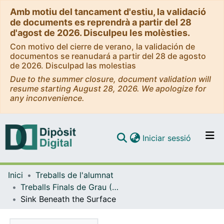
Amb motiu del tancament d'estiu, la validació
de documents es reprendrà a partir del 28
d'agost de 2026. Disculpeu les molèsties.
Con motivo del cierre de verano, la validación de
documentos se reanudará a partir del 28 de agosto
de 2026. Disculpad las molestias
Due to the summer closure, document validation will
resume starting August 28, 2026. We apologize for
any inconvenience.
(current)
Iniciar sessió
Comunitats i col·leccions
Inici
Treballs de l'alumnat
Navega per tot el DD
Treballs Finals de Grau (TFG) - Comunicació Audiovisual
Com publicar
Sink Beneath the Surface
Contacte