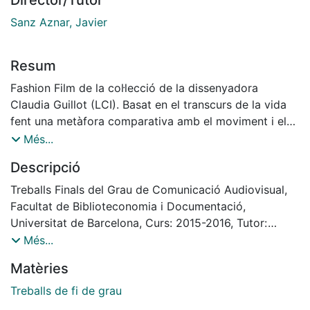
Director/Tutor
Sanz Aznar, Javier
Resum
Fashion Film de la col·lecció de la dissenyadora
Claudia Guillot (LCI). Basat en el transcurs de la vida
fent una metàfora comparativa amb el moviment i els
estats del mar, element essencial de la col·lecció, tant
Més...
en els colors com textures de les peces de roba. Jo,
Descripció
Clara Balaguer, m’he encarregat de la producció del
projecte, i l’Ariadna Puig, alumna i companya del grau
Treballs Finals del Grau de Comunicació Audiovisual,
de Comunicació Audiovisual a la UB, va realitzar la
Facultat de Biblioteconomia i Documentació,
direcció.
Universitat de Barcelona, Curs: 2015-2016, Tutor:
Javier Sanz Aznar
Més...
Directora: Ariadna Puig Rubio; Aj. direcció: Angelo
Matèries
Gómez; Productora: Clara Balaguer Galtés; Guinista:
Ariadna Puig Rubio; Directora de fotografia: Berta
Treballs de fi de grau
Simó Nolla; Càmera: Berta Simó Nolla; Direcció