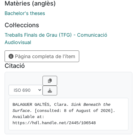
Matèries (anglès)
artística: Ariadna Puig Rubio; Muntatge: Ariadna Puig i
Clara Balaguer; Postproducció: Clara Balaguer i
Bachelor's theses
Ariadna Puig; Música: Odesza; Equip Artístic: Catelina
Col·leccions
Neus Seguí, Blu Van Ierssel
Treballs Finals de Grau (TFG) - Comunicació
Audiovisual
Pàgina completa de l'ítem
Citació
BALAGUER GALTÉS, Clara. 
Sink Beneath the 
Surface.
 [consulted: 8 of August of 2026]. 
Available at: 
https://hdl.handle.net/2445/106548