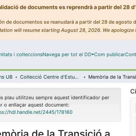
alidació de documents es reprendrà a partir del 28 d
ción de documentos se reanudará a partir del 28 de agosto 
ation will resume starting August 28, 2026. We apologize 
tats i col·leccions
Navega per tot el DD
Com publicar
Cont
ons UB
Col·lecció Centre d'Estudis Històrics Internacionals (CEHI-UB) - eBooks - (Publicacions i Edicions UB)
Ci
us plau utilitzeu sempre aquest identificador per
ar o enllaçar aquest document:
ps://hdl.handle.net/2445/178160
mòria de la Transició a