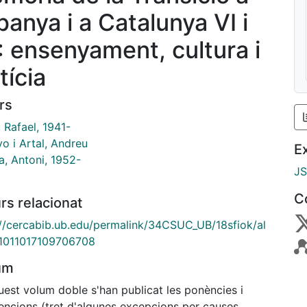
panya i a Catalunya VI i
I: ensenyament, cultura i
tícia
rs
, Rafael, 1941-
o i Artal, Andreu
E
a, Antoni, 1952-
J
C
rs relacionat
://cercabib.ub.edu/permalink/34CSUC_UB/18sfiok/al
1011017109706708
um
uest volum doble s'han publicat les ponències i
vencions (tret d'algunes excepcions per causes