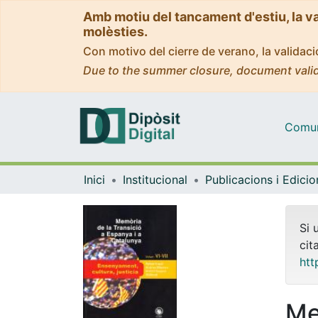
Amb motiu del tancament d'estiu, la v
molèsties.
Con motivo del cierre de verano, la valida
Due to the summer closure, document valid
Comuni
Inici
Institucional
Publicacions i Edici
Si 
cit
htt
Me