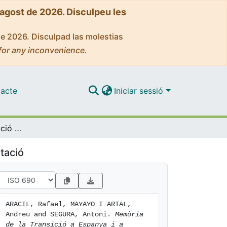
'agost de 2026. Disculpeu les
de 2026. Disculpad las molestias
for any inconvenience.
acte
Iniciar sessió
Memòria de la Transició a Espanya i a Catalunya VI i VII: ensenyament, cultura i justícia
tació
ARACIL, Rafael, MAYAYO I ARTAL, 
Andreu and SEGURA, Antoni. 
Memòria 
de la Transició a Espanya i a 