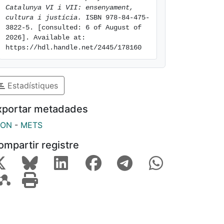
Catalunya VI i VII: ensenyament, 
cultura i justícia.
 ISBN 978-84-475-
3822-5. [consulted: 6 of August of 
2026]. Available at: 
https://hdl.handle.net/2445/178160
Estadístiques
xportar metadades
SON
-
METS
ompartir registre