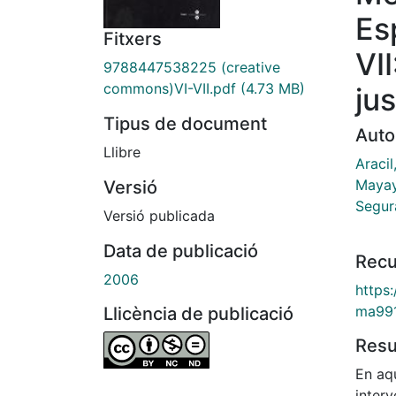
Es
Fitxers
VI
9788447538225 (creative
commons)VI-VII.pdf
(4.73 MB)
jus
Tipus de document
Auto
Llibre
Aracil
Mayay
Versió
Segur
Versió publicada
Data de publicació
Recu
2006
https
ma99
Llicència de publicació
Res
En aq
inter