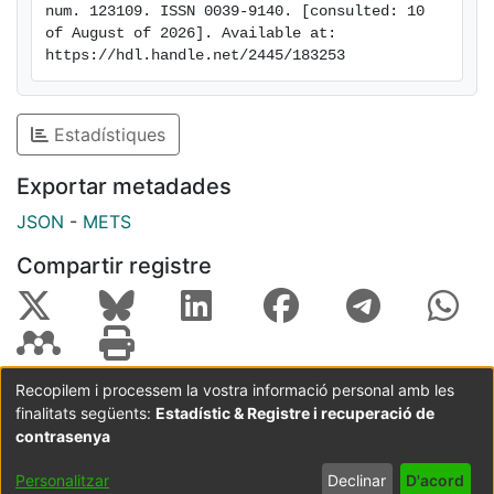
num. 123109. ISSN 0039-9140. [consulted: 10 
of August of 2026]. Available at: 
https://hdl.handle.net/2445/183253
Estadístiques
Exportar metadades
JSON
-
METS
Compartir registre
Recopilem i processem la vostra informació personal amb les
finalitats següents:
Estadístic & Registre i recuperació de
Coordinació:
CRAI UB
Avís legal
Metadades
subjectes a:
contrasenya
Configuració
Política de
Acord
Personalitzar
Declinar
D'acord
de cookies
privadesa
d'usuari