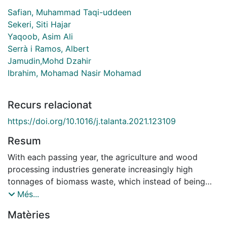
Safian, Muhammad Taqi-uddeen
Sekeri, Siti Hajar
Yaqoob, Asim Ali
Serrà i Ramos, Albert
Jamudin,Mohd Dzahir
Ibrahim, Mohamad Nasir Mohamad
Recurs relacionat
https://doi.org/10.1016/j.talanta.2021.123109
Resum
With each passing year, the agriculture and wood
processing industries generate increasingly high
tonnages of biomass waste, which instead of being
burned or left to accumulate should be utilized more
Més...
sustainably. In parallel, advances in green technology
Matèries
have encouraged large companies and nations to