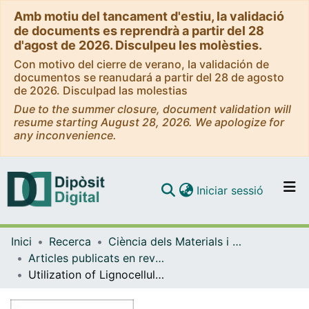
Amb motiu del tancament d'estiu, la validació
de documents es reprendrà a partir del 28
d'agost de 2026. Disculpeu les molèsties.
Con motivo del cierre de verano, la validación de
documentos se reanudará a partir del 28 de agosto
de 2026. Disculpad las molestias
Due to the summer closure, document validation will
resume starting August 28, 2026. We apologize for
any inconvenience.
(current)
Iniciar sessió
Comunitats i col·leccions
Inici
Recerca
Ciència dels Materials i Química Física
Navega per tot el DD
Articles publicats en revistes (Ciència dels Materials i Química Física)
Com publicar
Utilization of Lignocellulosic Biomass: A Practical Journey Towards the Development of Emulsifying Agent
Contacte