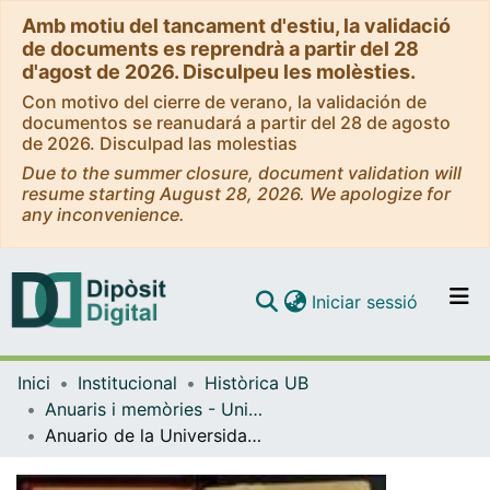
Amb motiu del tancament d'estiu, la validació
de documents es reprendrà a partir del 28
d'agost de 2026. Disculpeu les molèsties.
Con motivo del cierre de verano, la validación de
documentos se reanudará a partir del 28 de agosto
de 2026. Disculpad las molestias
Due to the summer closure, document validation will
resume starting August 28, 2026. We apologize for
any inconvenience.
(current)
Iniciar sessió
Comunitats i col·leccions
Inici
Institucional
Històrica UB
Navega per tot el DD
Anuaris i memòries - Universitat de Barcelona
Com publicar
Anuario de la Universidad Literaria de Barcelona 1897-1898
Contacte