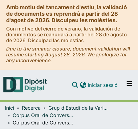
Amb motiu del tancament d'estiu, la validació
de documents es reprendrà a partir del 28
d'agost de 2026. Disculpeu les molèsties.
Con motivo del cierre de verano, la validación de
documentos se reanudará a partir del 28 de agosto
de 2026. Disculpad las molestias
Due to the summer closure, document validation will
resume starting August 28, 2026. We apologize for
any inconvenience.
(current)
Iniciar sessió
Comunitats i col·leccions
Inici
Recerca
Grup d'Estudi de la Variació (GEV) - Corpus de Català Contemporani de la Universitat de Barcelona (CCCUB)
Navega per tot el DD
Corpus Oral de Conversa Col·loquial (COC)
Com publicar
Corpus Oral de Conversa Col·loquial (COC). Conversa01. Sopar al menjador
Contacte