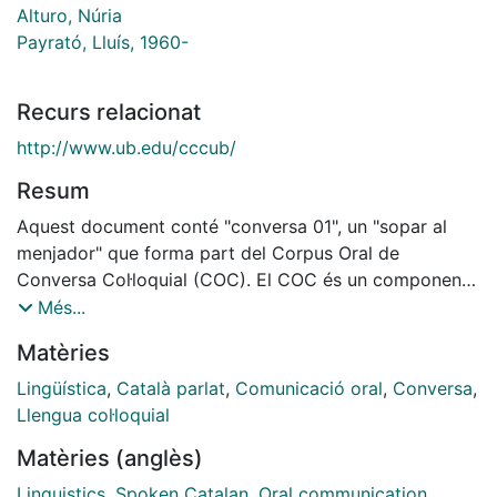
Alturo, Núria
Payrató, Lluís, 1960-
Recurs relacionat
http://www.ub.edu/cccub/
Resum
Aquest document conté "conversa 01", un "sopar al
menjador" que forma part del Corpus Oral de
Conversa Col·loquial (COC). El COC és un component
del Corpus de Català Contemporani de la Universitat
Més...
de Barcelona (CCCUB), un arxiu de corpus de llengua
Matèries
catalana oral contemporània que ha estat confegit pel
grup de recerca Grup d'Estudi de la Variació (GEV)
Lingüística
,
Català parlat
,
Comunicació oral
,
Conversa
,
amb la finalitat de contribuir a l'estudi de la variació
Llengua col·loquial
dialectal, social i funcional en la llengua catalana.
Matèries (anglès)
Aquest i altres materials del CCCUB són accessibles
directament al Dipòsit Digital de la UB
Linguistics
,
Spoken Catalan
,
Oral communication
,