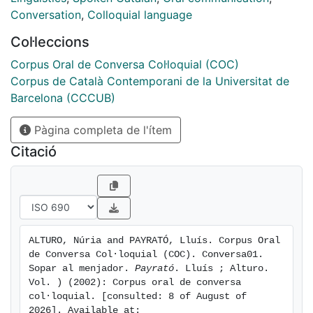
(http://diposit.ub.edu) o a través del web del CCCUB
Conversation
,
Colloquial language
(http://www.ub.edu/cccub).
Col·leccions
Corpus Oral de Conversa Col·loquial (COC)
Corpus de Català Contemporani de la Universitat de
Barcelona (CCCUB)
Pàgina completa de l'ítem
Citació
ALTURO, Núria and PAYRATÓ, Lluís. Corpus Oral 
de Conversa Col·loquial (COC). Conversa01. 
Sopar al menjador. 
Payrató
. Lluís ; Alturo. 
Vol. ) (2002): Corpus oral de conversa 
col·loquial. [consulted: 8 of August of 
2026]. Available at: 