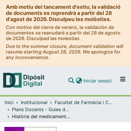
Amb motiu del tancament d'estiu, la validació
de documents es reprendrà a partir del 28
d'agost de 2026. Disculpeu les molèsties.
Con motivo del cierre de verano, la validación de
documentos se reanudará a partir del 28 de agosto
de 2026. Disculpad las molestias
Due to the summer closure, document validation will
resume starting August 28, 2026. We apologize for
any inconvenience.
(current)
Iniciar sessió
Comunitats i col·leccions
Inici
Institucional
Facultat de Farmàcia i Ciències de l'Alimentació
Navega per tot el DD
Plans Docents - Guies de l'estudiant (Facultat de Farmàcia i Ciències de l'Alimentació)
Com publicar
Història del medicament. Curs 2007-2008
Contacte