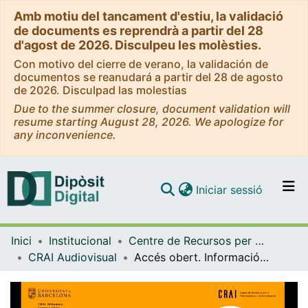
Amb motiu del tancament d'estiu, la validació
de documents es reprendrà a partir del 28
d'agost de 2026. Disculpeu les molèsties.
Con motivo del cierre de verano, la validación de
documentos se reanudará a partir del 28 de agosto
de 2026. Disculpad las molestias
Due to the summer closure, document validation will
resume starting August 28, 2026. We apologize for
any inconvenience.
(current)
Iniciar sessió
Comunitats i col·leccions
Inici
Institucional
Centre de Recursos per a l'Aprenentatge i la Investigació (CRAI-UB) - Institucional
Navega per tot el DD
CRAI Audiovisual
Accés obert. Informació científica fiable per a tothom [vídeo]
Com publicar
Contacte