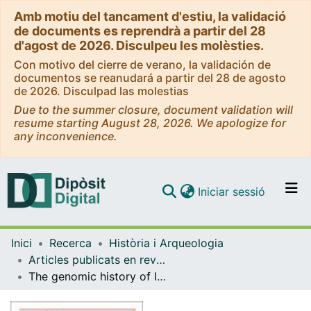
Amb motiu del tancament d'estiu, la validació
de documents es reprendrà a partir del 28
d'agost de 2026. Disculpeu les molèsties.
Con motivo del cierre de verano, la validación de
documentos se reanudará a partir del 28 de agosto
de 2026. Disculpad las molestias
Due to the summer closure, document validation will
resume starting August 28, 2026. We apologize for
any inconvenience.
(current)
Iniciar sessió
Comunitats i col·leccions
Inici
Recerca
Història i Arqueologia
Navega per tot el DD
Articles publicats en revistes (Història i Arqueologia)
Com publicar
The genomic history of Iberian horses since the last Ice Age
Contacte