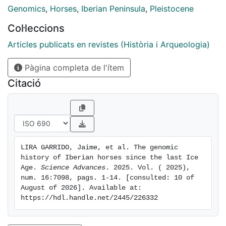
years. Here, we report that wild horses of the
Genomics
,
Horses
,
Iberian Peninsula
,
Pleistocene
divergent IBE lineage inhabited Iberia from the Late
Col·leccions
Pleistocene, while domesticated DOM2 horses, native
from the Pontic-Caspian steppes, already arrived
Articles publicats en revistes (Història i Arqueologia)
~1850 BCE. Admixture dating suggests breeding
Pàgina completa de l'ítem
practices involving continued wild restocking until at
least ~350 BCE, with IBE disappearing shortly after.
Citació
Patterns of genetic affinity highlight the far-reaching
influence of Iberian bloodlines across Europe and
north Africa during the Iron Age and Antiquity, with
continued impact extending thereafter, particularly
during the colonization of the Americas.
LIRA GARRIDO, Jaime, et al. The genomic 
history of Iberian horses since the last Ice 
Age. 
Science Advances
. 2025. Vol. ( 2025), 
num. 16:7098, pags. 1-14. [consulted: 10 of 
August of 2026]. Available at: 
https://hdl.handle.net/2445/226332