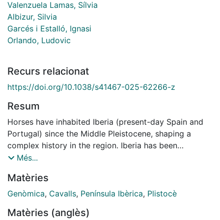
Valenzuela Lamas, Sílvia
Albizur, Silvia
Garcés i Estalló, Ignasi
Orlando, Ludovic
Recurs relacionat
https://doi.org/10.1038/s41467-025-62266-z
Resum
Horses have inhabited Iberia (present-day Spain and
Portugal) since the Middle Pleistocene, shaping a
complex history in the region. Iberia has been
proposed as a potential domestication centre and is
Més...
renowned for producing world-class bloodlines. Here,
Matèries
we generate genome-wide sequence data from 87
ancient horse specimens (median coverage = 0.97X)
Genòmica
,
Cavalls
,
Península Ibèrica
,
Plistocè
from Iberia and the broader Mediterranean to
Matèries (anglès)
reconstruct their genetic history over the last ~26,000