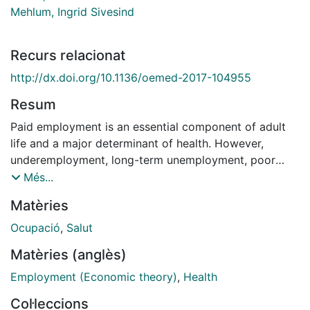
Mehlum, Ingrid Sivesind
Recurs relacionat
http://dx.doi.org/10.1136/oemed-2017-104955
Resum
Paid employment is an essential component of adult
life and a major determinant of health. However,
underemployment, long-term unemployment, poor
working conditions and a lack of job security all
Més...
negatively affect health, may hinder economic growth
Matèries
and further increase inequalities in the population.
Occupational exposures are related to a significant
Ocupació
,
Salut
proportion of diseases including cancer,
Matèries (anglès)
cardiorespiratory diseases and musculoskeletal and
mental disorders, among others.1 The demographic
Employment (Economic theory)
,
Health
shift, with an ageing and increasingly diverse
Col·leccions
workforce, makes the impact of work on healthy