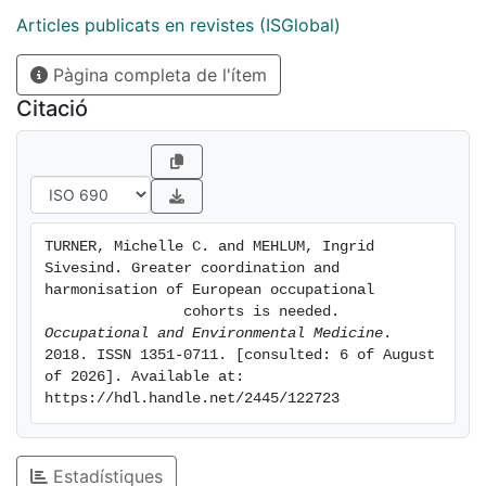
ageing and disease prognosis a key issue. Rapid
Articles publicats en revistes (ISGlobal)
changes in employment patterns and exposures along
Pàgina completa de l'ítem
with occupational restructuring and the increasing use
of new technologies further increase the importance
Citació
of research in occupational health.
TURNER, Michelle C. and MEHLUM, Ingrid 
Sivesind. Greater coordination and 
harmonisation of European occupational

                cohorts is needed. 
Occupational and Environmental Medicine
. 
2018. ISSN 1351-0711. [consulted: 6 of August 
of 2026]. Available at: 
https://hdl.handle.net/2445/122723
Estadístiques