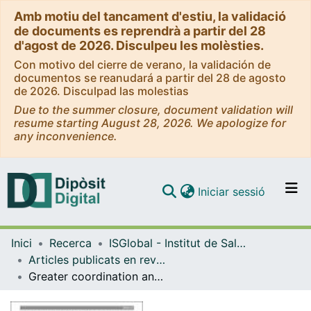
Amb motiu del tancament d'estiu, la validació
de documents es reprendrà a partir del 28
d'agost de 2026. Disculpeu les molèsties.
Con motivo del cierre de verano, la validación de
documentos se reanudará a partir del 28 de agosto
de 2026. Disculpad las molestias
Due to the summer closure, document validation will
resume starting August 28, 2026. We apologize for
any inconvenience.
(current)
Iniciar sessió
Comunitats i col·leccions
Inici
Recerca
ISGlobal - Institut de Salut Global de Barcelona
Navega per tot el DD
Articles publicats en revistes (ISGlobal)
Com publicar
Greater coordination and harmonisation of European occupational cohorts is needed
Contacte