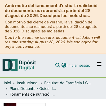
Amb motiu del tancament d'estiu, la validació
de documents es reprendrà a partir del 28
d'agost de 2026. Disculpeu les molèsties.
Con motivo del cierre de verano, la validación de
documentos se reanudará a partir del 28 de agosto
de 2026. Disculpad las molestias
Due to the summer closure, document validation will
resume starting August 28, 2026. We apologize for
any inconvenience.
(current)
Iniciar sessió
Comunitats i col·leccions
Inici
Institucional
Facultat de Farmàcia i Ciències de l'Alimentació
Navega per tot el DD
Plans Docents - Guies de l'estudiant (Facultat de Farmàcia i Ciències de l'Alimentació)
Com publicar
Fonaments de nutrició. Curs 2005-2006
Contacte