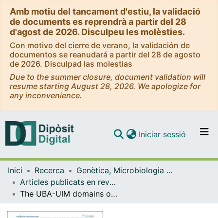
Amb motiu del tancament d'estiu, la validació
de documents es reprendrà a partir del 28
d'agost de 2026. Disculpeu les molèsties.
Con motivo del cierre de verano, la validación de
documentos se reanudará a partir del 28 de agosto
de 2026. Disculpad las molestias
Due to the summer closure, document validation will
resume starting August 28, 2026. We apologize for
any inconvenience.
(current)
Iniciar sessió
Comunitats i col·leccions
Inici
Recerca
Genètica, Microbiologia i Estadística
Navega per tot el DD
Articles publicats en revistes (Genètica, Microbiologia i Estadística)
Com publicar
The UBA-UIM domains of USP25 regulate the enzyme ubiquitination state and modulate substrate recognition
Contacte