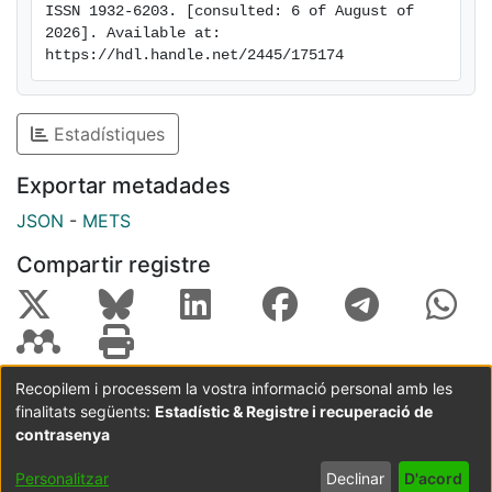
ISSN 1932-6203. [consulted: 6 of August of 
model, in which USP25m is regulated through
2026]. Available at: 
alternative conjugation of ubiquitin (activating) or
https://hdl.handle.net/2445/175174
SUMO (inhibiting) to the same lysine residue (K99),
which may promote the interaction with distinct
intramolecular regulatory domains.
Estadístiques
Exportar metadades
JSON
-
METS
Compartir registre
Recopilem i processem la vostra informació personal amb les
finalitats següents:
Estadístic & Registre i recuperació de
Coordinació:
CRAI UB
Avís legal
Metadades
subjectes a:
contrasenya
Configuració
Política de
Acord
Personalitzar
Declinar
D'acord
de cookies
privadesa
d'usuari