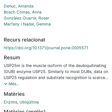
Denuc, Amanda
Bosch Comas, Anna
Gonzàlez-Duarte, Roser
Marfany i Nadal, Gemma
Recurs relacionat
https://doi.org/10.1371/journal.pone.0005571
Resum
USP25m is the muscle isoform of the deubiquitinating
(DUB) enzyme USP25. Similarly to most DUBs, data on
USP25 regulation and substrate recognition is scarce.
In silico analysis predicted three ubiquitin binding
Més...
domains (UBDs) at the N-terminus: one ubiquitin-
Matèries
associated domain (UBA) and two ubiquitin-interacting
motifs (UIMs), whereas no clear structural homology
Enzims
,
Ubiqüitina
at the extended C-terminal region outside the catalytic
Matèries (anglès)