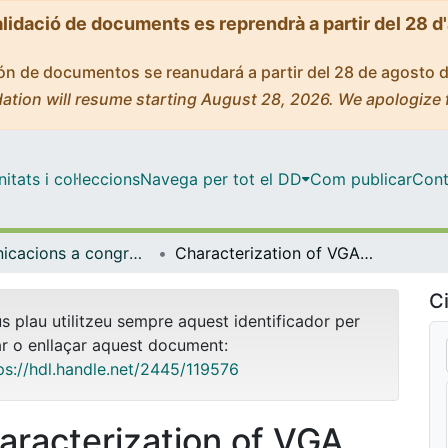
alidació de documents es reprendrà a partir del 28 d
ción de documentos se reanudará a partir del 28 de agosto 
ation will resume starting August 28, 2026. We apologize 
tats i col·leccions
Navega per tot el DD
Com publicar
Cont
Comunicacions a congressos (Física Aplicada)
Characterization of VGA liquid crystal panels with partial phase-only modulation: application to pattern recognition
Ci
us plau utilitzeu sempre aquest identificador per
ar o enllaçar aquest document:
ps://hdl.handle.net/2445/119576
aracterization of VGA