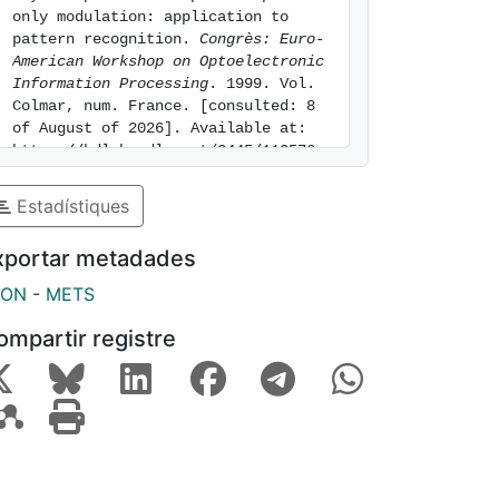
only modulation: application to 
pattern recognition. 
Congrès: Euro-
American Workshop on Optoelectronic 
Information Processing
. 1999. Vol.  
Colmar, num. France. [consulted: 8 
of August of 2026]. Available at: 
https://hdl.handle.net/2445/119576
Estadístiques
xportar metadades
SON
-
METS
ompartir registre