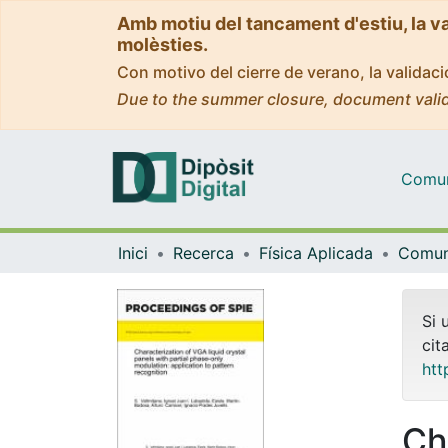
Amb motiu del tancament d'estiu, la v
molèsties.
Con motivo del cierre de verano, la valida
Due to the summer closure, document valid
Comuni
Inici
Recerca
Física Aplicada
Si 
cit
htt
Ch