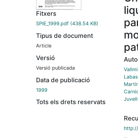
liq
Fitxers
pa
SPIE_1999.pdf
(438.54 KB)
mo
Tipus de document
pa
Article
Versió
Auto
Versió publicada
Vallmi
Labast
Data de publicació
Martí
1999
Carni
Juvell
Tots els drets reservats
Recu
http:/