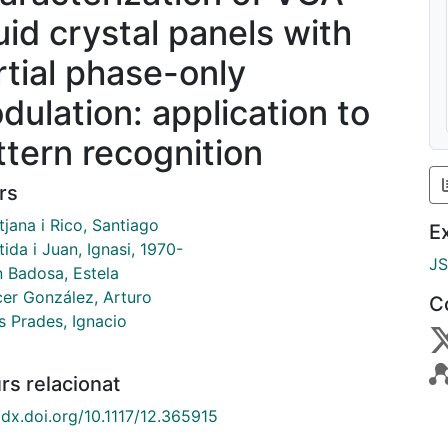
uid crystal panels with
rtial phase-only
dulation: application to
ttern recognition
rs
tjana i Rico, Santiago
E
ida i Juan, Ignasi, 1970-
J
n Badosa, Estela
cer González, Arturo
C
s Prades, Ignacio
rs relacionat
/dx.doi.org/10.1117/12.365915