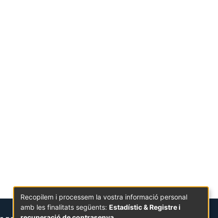
Recopilem i processem la vostra informació personal
amb les finalitats següents:
Estadístic & Registre i
recuperació de contrasenya