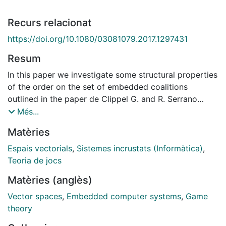
Recurs relacionat
https://doi.org/10.1080/03081079.2017.1297431
Resum
In this paper we investigate some structural properties
of the order on the set of embedded coalitions
outlined in the paper de Clippel G. and R. Serrano
(2008) "Marginal Contributions and Externalities in the
Més...
Value." Econometrica 76: 1413-1436. Besides, we
Matèries
characterize the scalars associated to the basis they
proposed of the vector space of partition function
Espais vectorials
,
Sistemes incrustats (Informàtica)
,
form games.
Teoria de jocs
Matèries (anglès)
Vector spaces
,
Embedded computer systems
,
Game
theory