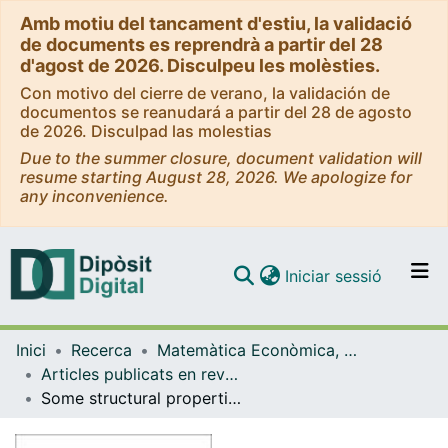
Amb motiu del tancament d'estiu, la validació
de documents es reprendrà a partir del 28
d'agost de 2026. Disculpeu les molèsties.
Con motivo del cierre de verano, la validación de
documentos se reanudará a partir del 28 de agosto
de 2026. Disculpad las molestias
Due to the summer closure, document validation will
resume starting August 28, 2026. We apologize for
any inconvenience.
(current)
Iniciar sessió
Comunitats i col·leccions
Inici
Recerca
Matemàtica Econòmica, Financera i Actuarial
Navega per tot el DD
Articles publicats en revistes (Matemàtica Econòmica, Financera i Actuarial)
Com publicar
Some structural properties of a lattice of embedded coalitions
Contacte