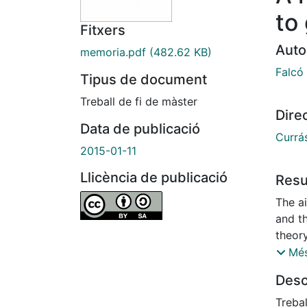
to 
Fitxers
Auto
memoria.pdf
(482.62 KB)
Falcó
Tipus de document
Treball de fi de màster
Dire
Data de publicació
Currá
2015-01-11
Llicència de publicació
Res
The ai
and th
theor
conce
Més
tensor
Desc
which
revolu
Treba