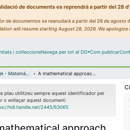
alidació de documents es reprendrà a partir del 28 d
ción de documentos se reanudará a partir del 28 de agosto 
ation will resume starting August 28, 2026. We apologize 
tats i col·leccions
Navega per tot el DD
Com publicar
Cont
Màster Oficial - Matemàtica Avançada
A mathematical approach to general relativity theory
Ci
us plau utilitzeu sempre aquest identificador per
ar o enllaçar aquest document:
ps://hdl.handle.net/2445/63065
mathematical approach