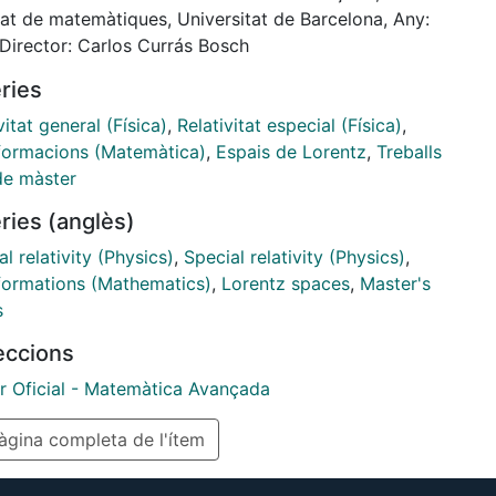
e that the reader have
tat de matemàtiques, Universitat de Barcelona, Any:
previous mathematical knowledge, specially about
 Director: Carlos Currás Bosch
ential Geometry, and will
ries
ore skip definitions and theorems regarding this
of Mathematics (such as the
vitat general (Física)
,
Relativitat especial (Física)
,
tion of connexion, Riemannian metrics or curvature).
formacions (Matemàtica)
,
Espais de Lorentz
,
Treballs
all give some notions of
de màster
cal Physics in the first chapter, in order to look over
ries (anglès)
n Chapters 2 and 3 at light
cial Relativity and General Relativity theories,
l relativity (Physics)
,
Special relativity (Physics)
,
tively.
formations (Mathematics)
,
Lorentz spaces
,
Master's
s
leccions
r Oficial - Matemàtica Avançada
gina completa de l'ítem