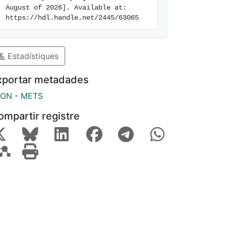
August of 2026]. Available at: 
https://hdl.handle.net/2445/63065
Estadístiques
xportar metadades
SON
-
METS
ompartir registre