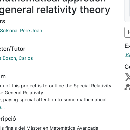
general relativity theory
rs
 Solsona, Pere Joan
E
ctor/Tutor
J
s Bosch, Carlos
C
um
m of this project is to outline the Special Relativity
e General Relativity
y, paying special attention to some mathematical
pts, such as Lorentz transformations and the Ricci
...
, which happen to be key points to this theory
ripció
tionated Physics in the beginning of last century. We
lls finals del Màster en Matemàtica Avançada,