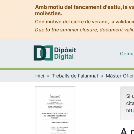
Amb motiu del tancament d'estiu, la v
molèsties.
Con motivo del cierre de verano, la valida
Due to the summer closure, document valid
Comuni
Inici
Treballs de l'alumnat
Si 
cit
htt
A 