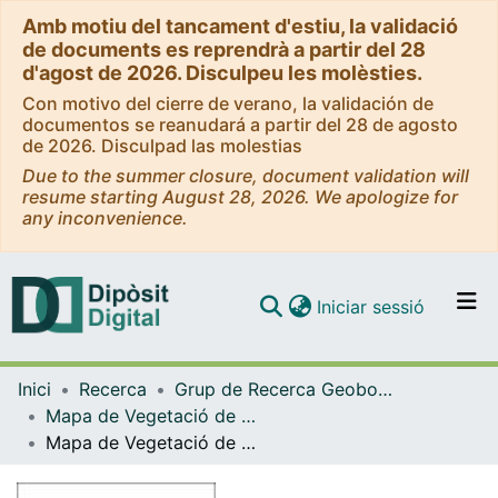
Amb motiu del tancament d'estiu, la validació
de documents es reprendrà a partir del 28
d'agost de 2026. Disculpeu les molèsties.
Con motivo del cierre de verano, la validación de
documentos se reanudará a partir del 28 de agosto
de 2026. Disculpad las molestias
Due to the summer closure, document validation will
resume starting August 28, 2026. We apologize for
any inconvenience.
(current)
Iniciar sessió
Comunitats i col·leccions
Inici
Recerca
Grup de Recerca Geobotànica i Cartografia de la Vegetació (GEOVEG)
Navega per tot el DD
Mapa de Vegetació de Catalunya 1:50.000 (MVC50) (Grup de Geobotànica i Cartografia de la Vegetació (GEOVEG))
Com publicar
Mapa de Vegetació de Catalunya 1:50.000 (MVC50). Full 329 (Ponts)
Contacte