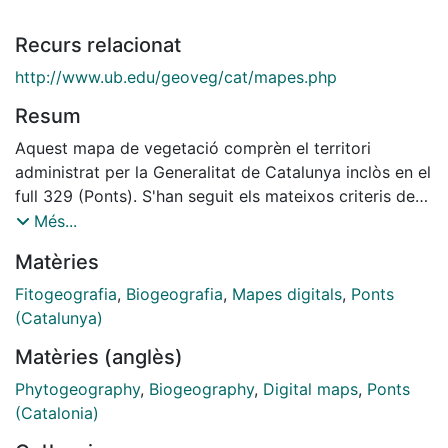
Recurs relacionat
http://www.ub.edu/geoveg/cat/mapes.php
Resum
Aquest mapa de vegetació comprèn el territori
administrat per la Generalitat de Catalunya inclòs en el
full 329 (Ponts). S'han seguit els mateixos criteris de
representació que en els fulls apareguts fins ara de la
Més...
sèrie 1:50 000 del Mapa de Vegetació de Catalunya.
Matèries
La informació que hi donem permet una lectura a
diferents nivells, segons els interessos de l'usuari. Així,
Fitogeografia
,
Biogeografia
,
Mapes digitals
,
Ponts
pel que fa a la interpretació del paisatge, hom hi aplica
(Catalunya)
tres graus d’aproximació distints: la fisiognomia de la
Matèries (anglès)
vegetació, les unitats de vegetació actual i els dominis
potencials. La versió del mapa en format shapefile
Phytogeography
,
Biogeography
,
Digital maps
,
Ponts
està georeferenciada segons el datum ETRS89.
(Catalonia)