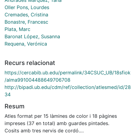
Oller Pons, Lourdes
Cremades, Cristina
Bonastre, Francesc
Plata, Marc
Baronat López, Susanna
Requena, Verónica
Recurs relacionat
https://cercabib.ub.edu/permalink/34CSUC_UB/18sfiok
/alma991004488649706708
http://bipadi.ub.edu/cdm/ref/collection/atlesmed/id/28
34
Resum
Atles format per 15 làmines de color i 18 pàgines
impreses (37 en total) amb guardes pintades.
Cosits amb tres nervis de cordó.