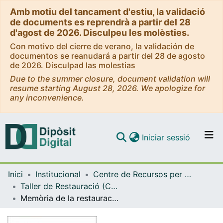
Amb motiu del tancament d'estiu, la validació
de documents es reprendrà a partir del 28
d'agost de 2026. Disculpeu les molèsties.
Con motivo del cierre de verano, la validación de
documentos se reanudará a partir del 28 de agosto
de 2026. Disculpad las molestias
Due to the summer closure, document validation will
resume starting August 28, 2026. We apologize for
any inconvenience.
(current)
Iniciar sessió
Comunitats i col·leccions
Inici
Institucional
Centre de Recursos per a l'Aprenentatge i la Investigació (CRAI-UB) - Institucional
Navega per tot el DD
Taller de Restauració (CRAI-UB)
Com publicar
Memòria de la restauració del llibre: “Anatomie Methodique, ou organographie humaine“ de Sarlandière, J.
Contacte