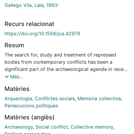
Gallego Vila, Laia, 1993-
Recurs relacionat
https://doi.org/10.1558/jca.42979
Resum
The search for, study and treatment of repressed
bodies from contemporary conflicts has been a
significant part of the archaeological agenda in recent
years. Amongst forensic disciplines, archaeology has
Més...
gained growing social recognition and has played a
Matèries
relevant role as a procedure and a research
methodology, as well as a tool for defending human
Arqueologia
,
Conflictes socials
,
Memòria col·lectiva
,
rights. The scientific process and the specific nature of
Persecucions polítiques
materiality have given archaeological intervention an
Matèries (anglès)
air of objectivity which has at times led to forensic
interest
Archaeology
,
Social conflict
,
Collective memory
,
being favoured over historical interpretation.