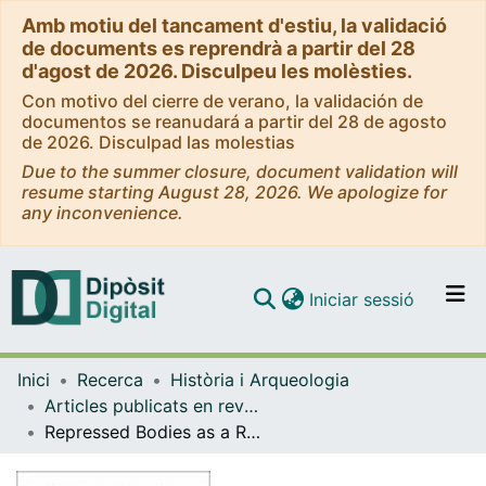
Amb motiu del tancament d'estiu, la validació
de documents es reprendrà a partir del 28
d'agost de 2026. Disculpeu les molèsties.
Con motivo del cierre de verano, la validación de
documentos se reanudará a partir del 28 de agosto
de 2026. Disculpad las molestias
Due to the summer closure, document validation will
resume starting August 28, 2026. We apologize for
any inconvenience.
(current)
Iniciar sessió
Comunitats i col·leccions
Inici
Recerca
Història i Arqueologia
Navega per tot el DD
Articles publicats en revistes (Història i Arqueologia)
Com publicar
Repressed Bodies as a Research Topic: Archaeology, Memory and Political Uses
Contacte