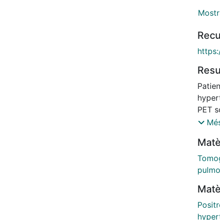
Mostr
Recu
https
Res
Patie
hyper
PET s
proli
Més
furthe
Matè
chara
Tomog
pulmo
Matè
Posit
hyper