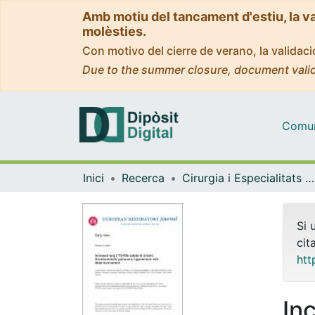
Amb motiu del tancament d'estiu, la v
molèsties.
Con motivo del cierre de verano, la valida
Due to the summer closure, document valid
Comuni
Inici
Recerca
Cirurgia i Especialitats Medicoquirúrgiques
Si 
cit
htt
In