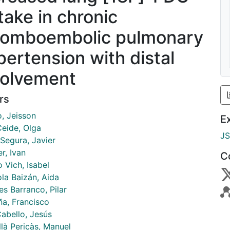
take in chronic
romboembolic pulmonary
pertension with distal
volvement
rs
o, Jeisson
E
Ceide, Olga
J
 Segura, Javier
r, Ivan
C
 Vich, Isabel
la Baizán, Aida
s Barranco, Pilar
a, Francisco
Cabello, Jesús
là Pericàs, Manuel