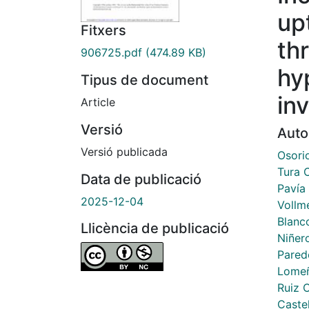
up
Fitxers
th
906725.pdf
(474.89 KB)
hy
Tipus de document
in
Article
Versió
Auto
Versió publicada
Osori
Tura 
Data de publicació
Pavía
2025-12-04
Vollme
Blanco
Llicència de publicació
Niñero
Parede
Lomeñ
Ruiz 
Castel