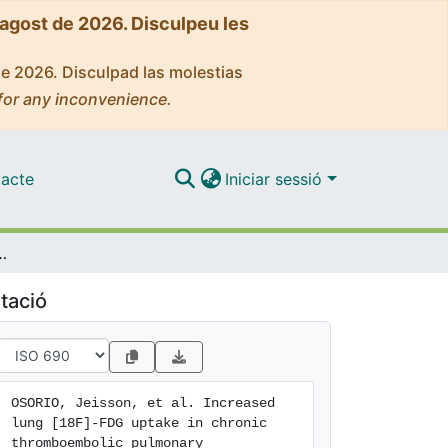
'agost de 2026. Disculpeu les
de 2026. Disculpad las molestias
for any inconvenience.
acte
Iniciar sessió
boembolic pulmonary hypertension with distal involvement
tació
OSORIO, Jeisson, et al. Increased 
lung [18F]-FDG uptake in chronic 
thromboembolic pulmonary 