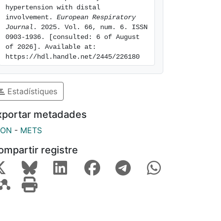
hypertension with distal 
involvement. 
European Respiratory 
Journal
. 2025. Vol. 66, num. 6. ISSN 
0903-1936. [consulted: 6 of August 
of 2026]. Available at: 
https://hdl.handle.net/2445/226180
Estadístiques
xportar metadades
SON
-
METS
ompartir registre