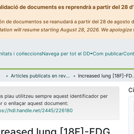
alidació de documents es reprendrà a partir del 28 d
ción de documentos se reanudará a partir del 28 de agosto 
ation will resume starting August 28, 2026. We apologize 
tats i col·leccions
Navega per tot el DD
Com publicar
Cont
Articles publicats en revistes (Cirurgia i Especialitats Medicoquirúrgiques)
Increased lung [18F]-FDG uptake in chronic throm
Ci
us plau utilitzeu sempre aquest identificador per
ar o enllaçar aquest document:
ps://hdl.handle.net/2445/226180
creased lung [18F]-FDG