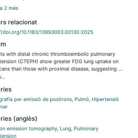
a 2 més
rs relacionat
://doi.org/10.1183/13993003.00130-2025
um
nts with distal chronic thromboembolic pulmonary
tension (CTEPH) show greater FDG lung uptake on
cans than those with proximal disease, suggesting a
ferative microvasculopathy. These findings support
...
r investigation on the role of PET/CT in
ries
cterising CTEPH.
rafia per emissió de positrons
,
Pulmó
,
Hipertensió
nar
ries (anglès)
ron emission tomography
,
Lung
,
Pulmonary
tension