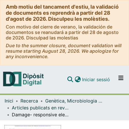
Amb motiu del tancament d'estiu, la validació
de documents es reprendrà a partir del 28
d'agost de 2026. Disculpeu les molèsties.
Con motivo del cierre de verano, la validación de
documentos se reanudará a partir del 28 de agosto
de 2026. Disculpad las molestias
Due to the summer closure, document validation will
resume starting August 28, 2026. We apologize for
any inconvenience.
(current)
Iniciar sessió
Comunitats i col·leccions
Inici
Recerca
Genètica, Microbiologia i Estadística
Navega per tot el DD
Articles publicats en revistes (Genètica, Microbiologia i Estadística)
Com publicar
Damage- responsive elements in Drosophila regeneration
Contacte