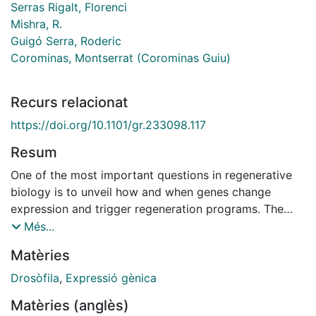
Serras Rigalt, Florenci
Mishra, R.
Guigó Serra, Roderic
Corominas, Montserrat (Corominas Guiu)
Recurs relacionat
https://doi.org/10.1101/gr.233098.117
Resum
One of the most important questions in regenerative
biology is to unveil how and when genes change
expression and trigger regeneration programs. The
resetting of gene expression patterns during response
Més...
to injury is governed by coordinated actions of
Matèries
genomic regions that control the activity of multiple
sequence-specific DNA binding proteins. Using
Drosòfila
,
Expressió gènica
genome-wide approaches to interrogate chromatin
Matèries (anglès)
function, we here identify the elements that regulate