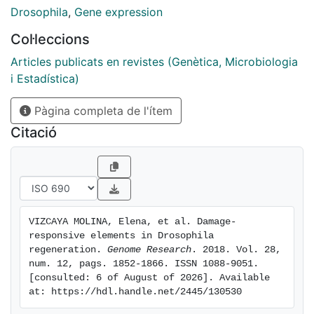
tissue recovery in Drosophila imaginal discs, which
Drosophila
,
Gene expression
show a high regenerative capacity after genetically
Col·leccions
induced cell death. Our findings indicate there is global
coregulation of gene expression as well as a
Articles publicats en revistes (Genètica, Microbiologia
regeneration program driven by different types of
i Estadística)
regulatory elements. Novel enhancers acting
Pàgina completa de l'ítem
exclusively within damaged tissue cooperate with
enhancers co-opted from other tissues and other
Citació
developmental stages, as well as with endogenous
enhancers that show increased activity after injury.
Together, these enhancers host binding sites for
regulatory proteins that include a core set of
conserved transcription factors that control
VIZCAYA MOLINA, Elena, et al. Damage- 
regeneration across metazoans.
responsive elements in Drosophila 
regeneration. 
Genome Research
. 2018. Vol. 28, 
num. 12, pags. 1852-1866. ISSN 1088-9051. 
[consulted: 6 of August of 2026]. Available 
at: https://hdl.handle.net/2445/130530