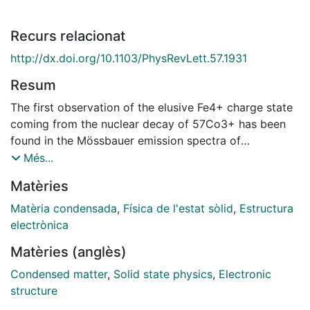
Recurs relacionat
http://dx.doi.org/10.1103/PhysRevLett.57.1931
Resum
The first observation of the elusive Fe4+ charge state
coming from the nuclear decay of 57Co3+ has been
found in the Mössbauer emission spectra of
57Co:La2Li0.5Co0.5O4. A Ti-doped sample was
Més...
prepared in order to show that the Fe4+ fraction can
Matèries
be conveniently monitored. Both results were
predicted on the basis of the electronic energy-band
Matèria condensada
,
Física de l'estat sòlid
,
Estructura
scheme of these oxides.
electrònica
Matèries (anglès)
Condensed matter
,
Solid state physics
,
Electronic
structure