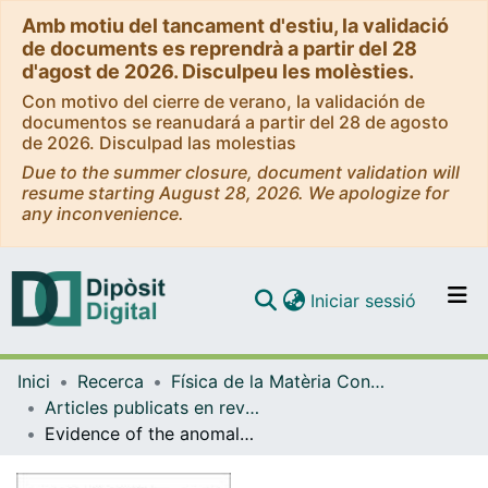
Amb motiu del tancament d'estiu, la validació
de documents es reprendrà a partir del 28
d'agost de 2026. Disculpeu les molèsties.
Con motivo del cierre de verano, la validación de
documentos se reanudará a partir del 28 de agosto
de 2026. Disculpad las molestias
Due to the summer closure, document validation will
resume starting August 28, 2026. We apologize for
any inconvenience.
(current)
Iniciar sessió
Comunitats i col·leccions
Inici
Recerca
Física de la Matèria Condensada
Navega per tot el DD
Articles publicats en revistes (Física de la Matèria Condensada)
Com publicar
Evidence of the anomalous charge state 57Fe4+ in the nuclear decay of 57Co3+
Contacte