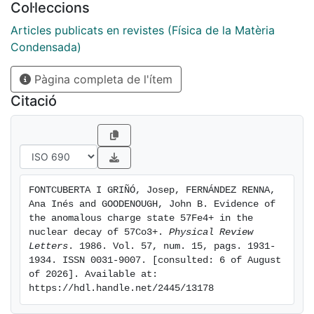
Col·leccions
Articles publicats en revistes (Física de la Matèria
Condensada)
Pàgina completa de l'ítem
Citació
FONTCUBERTA I GRIÑÓ, Josep, FERNÁNDEZ RENNA, 
Ana Inés and GOODENOUGH, John B. Evidence of 
the anomalous charge state 57Fe4+ in the 
nuclear decay of 57Co3+. 
Physical Review 
Letters
. 1986. Vol. 57, num. 15, pags. 1931-
1934. ISSN 0031-9007. [consulted: 6 of August 
of 2026]. Available at: 
https://hdl.handle.net/2445/13178